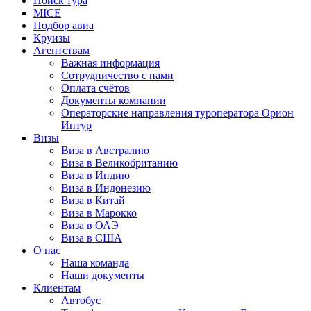
Поиск тура
MICE
Подбор авиа
Круизы
Агентствам
Важная информация
Сотрудничество с нами
Оплата счётов
Документы компании
Операторские направления туроператора Орион
Интур
Визы
Виза в Австралию
Виза в Великобританию
Виза в Индию
Виза в Индонезию
Виза в Китай
Виза в Марокко
Виза в ОАЭ
Виза в США
О нас
Наша команда
Наши документы
Клиентам
Автобус