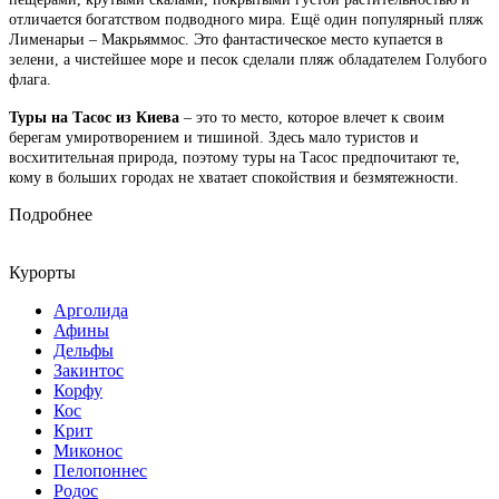
отличается богатством подводного мира. Ещё один популярный пляж
Лименарьи – Макрьяммос. Это фантастическое место купается в
зелени, а чистейшее море и песок сделали пляж обладателем Голубого
флага.
Туры на Тасос из Киева
– это то место, которое влечет к своим
берегам умиротворением и тишиной. Здесь мало туристов и
восхитительная природа, поэтому туры на Тасос предпочитают те,
кому в больших городах не хватает спокойствия и безмятежности.
Подробнее
Курорты
Арголида
Афины
Дельфы
Закинтос
Корфу
Кос
Крит
Миконос
Пелопоннес
Родос