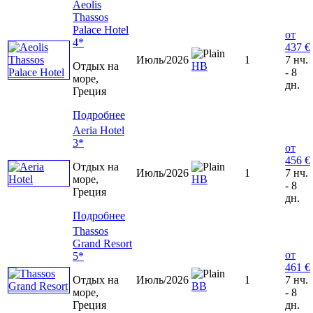
Aeolis
Thassos
Palace Hotel
от
4*
437 €
Июль/2026
1
7 нч.
Отдых на
HB
- 8
море,
дн.
Греция
Подробнее
Aeria Hotel
3*
от
456 €
Отдых на
Июль/2026
1
7 нч.
море,
НВ
- 8
Греция
дн.
Подробнее
Thassos
Grand Resort
от
5*
461 €
Отдых на
Июль/2026
1
7 нч.
BB
море,
- 8
Греция
дн.