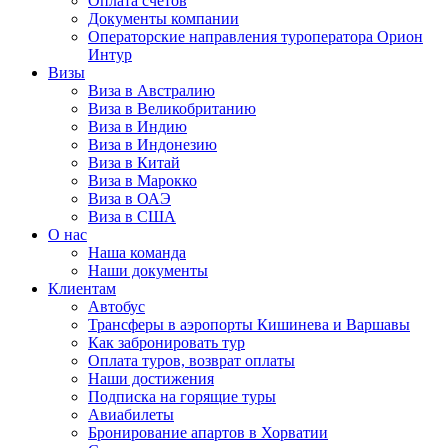
Оплата счётов
Документы компании
Операторские направления туроператора Орион
Интур
Визы
Виза в Австралию
Виза в Великобританию
Виза в Индию
Виза в Индонезию
Виза в Китай
Виза в Марокко
Виза в ОАЭ
Виза в США
О нас
Наша команда
Наши документы
Клиентам
Автобус
Трансферы в аэропорты Кишинева и Варшавы
Как забронировать тур
Оплата туров, возврат оплаты
Наши достижения
Подписка на горящие туры
Авиабилеты
Бронирование апартов в Хорватии