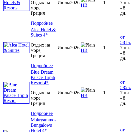
Отдых на
Июль/2026
1
7 нч.
HB
море,
- 8
Греция
дн.
Подробнее
Alea Hotel &
Suites 4*
от
581 €
Отдых на
Июль/2026
1
7 нч.
море,
НВ
- 8
Греция
дн.
Подробнее
Blue Dream
Palace Tripiti
от
Resort 4*
585 €
Отдых на
Июль/2026
1
7 нч.
HB
море,
- 8
Греция
дн.
Подробнее
Makryammos
Bungalows
от
Hotel 4*