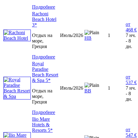
Подробнее
Rachoni
Beach Hotel
от
3*
468 €
Отдых на
Июль/2026
1
7 нч.
HB
море,
- 8
Греция
дн.
Подробнее
Royal
Paradise
Beach Resort
от
& Spa 5*
537 €
Июль/2026
1
7 нч.
Отдых на
BB
- 8
море,
дн.
Греция
Подробнее
Ilio Mare
Hotels &
от
Resorts 5*
547 €