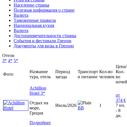
Население страны
Полезная информация о стране
Валюта
Таможенные правила
Национальная кухня
Валюта
Достопримечательности страны
События и фестивали Греции
Документы для визы в Грецию
Отели
3*
4*
5*
Цена/
Название
Период
Транспорт
Кол-во
Кол-
Фото
тура, отель
заезда
и питание
человек
во
ноче
Achillion
Hotel 3*
от
374 €
Отдых на
Июль/2026
1
7 нч.
море,
ВВ
- 8
Греция
дн.
Подробнее