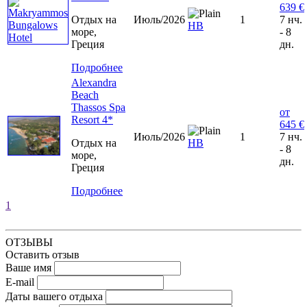
639 €
Отдых на
Июль/2026
1
7 нч.
HB
море,
- 8
Греция
дн.
Подробнее
Alexandra
Beach
Thassos Spa
от
Resort 4*
645 €
Июль/2026
1
7 нч.
Отдых на
HB
- 8
море,
дн.
Греция
Подробнее
1
ОТЗЫВЫ
Оставить отзыв
Ваше имя
E-mail
Даты вашего отдыха