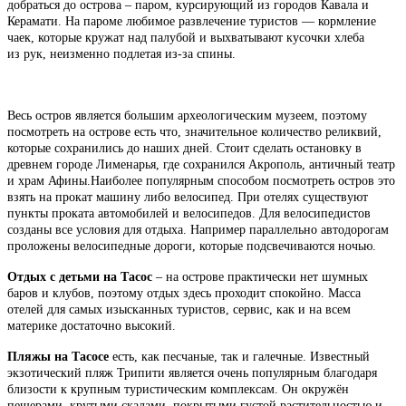
добраться до острова – паром, курсирующий из городов Кавала и
Керамати. На пароме любимое развлечение туристов — кормление
чаек, которые кружат над палубой и выхватывают кусочки хлеба
из рук, неизменно подлетая из-за спины.
Весь остров является большим археологическим музеем, поэтому
посмотреть на острове есть что, значительное количество реликвий,
которые сохранились до наших дней. Стоит сделать остановку в
древнем городе Лименарья, где сохранился Акрополь, античный театр
и храм Афины.Наиболее популярным способом посмотреть остров это
взять на прокат машину либо велосипед. При отелях существуют
пункты проката автомобилей и велосипедов. Для велосипедистов
созданы все условия для отдыха. Например параллельно автодорогам
проложены велосипедные дороги, которые подсвечиваются ночью.
Отдых с детьми на Тасос
– на острове практически нет шумных
баров и клубов, поэтому отдых здесь проходит спокойно. Масса
отелей для самых изысканных туристов, сервис, как и на всем
материке достаточно высокий.
Пляжы на Тасосе
есть, как песчаные, так и галечные. Известный
экзотический пляж Трипити является очень популярным благодаря
близости к крупным туристическим комплексам. Он окружён
пещерами, крутыми скалами, покрытыми густой растительностью и