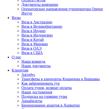
Оплата счётов
Документы компании
Операторские направления туроператора Орион
Интур
Визы
Виза в Австралию
Виза в Великобританию
Виза в Индию
Виза в Индонезию
Виза в Китай
Виза в Марокко
Виза в ОАЭ
Виза в США
О нас
Наша команда
Наши документы
Клиентам
Автобус
Трансферы в аэропорты Кишинева и Варшавы
Как забронировать тур
Оплата туров, возврат оплаты
Наши достижения
Подписка на горящие туры
Авиабилеты
Бронирование апартов в Хорватии