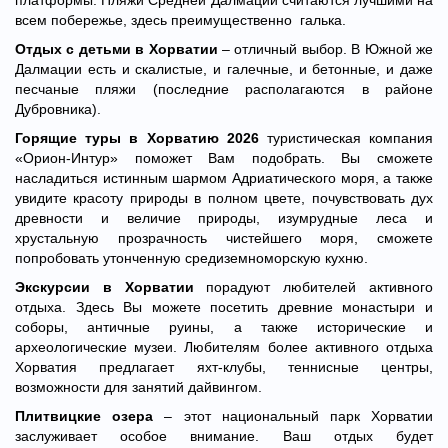
платформы. Пляжи Средней Далмации считаются лучшими на
всем побережье, здесь преимущественно галька.
Отдых с детьми в Хорватии
– отличный выбор. В Южной же
Далмации есть и скалистые, и галечные, и бетонные, и даже
песчаные пляжи (последние располагаются в районе
Дубровника).
Горящие туры в Хорватию 2026
туристическая компания
«Орион-Интур» поможет Вам подобрать. Вы сможете
насладиться истинным шармом Адриатического моря, а также
увидите красоту природы в полном цвете, почувствовать дух
древности и величие природы, изумрудные леса и
хрустальную прозрачность чистейшего моря, сможете
попробовать утонченную средиземноморскую кухню.
Экскурсии в Хорватии
порадуют любителей активного
отдыха. Здесь Вы можете посетить древние монастыри и
соборы, античные руины, а также исторические и
археологические музеи. Любителям более активного отдыха
Хорватия предлагает яхт-клубы, теннисные центры,
возможности для занятий дайвингом.
Плитвицкие озера
– этот национальный парк Хорватии
заслуживает особое внимание. Ваш отдых будет