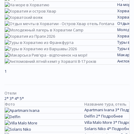
На море
Хорвати
Хорватс
Отдых м
Молодеж
Хорватия
Туры в 
Туры в 
Макарськ
Англомов
1
Отели
2*
3*
4*
5*
Фото
Название тура, отель
Apartmani Ivana 3*
Подро
Delfin 2*
Подробнее
Villa Malo More 3*
Подроб
Solaris Niko 4*
Подробнее