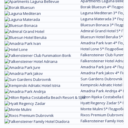
Apartments Laguna Bellevu
Borak Bluesun 4*
Подробн
Laguna Mediteran 3*
Подр
Laguna Materada 3*
Подр
Bluesun Bonaca 3*
Подро
Admiral Grand Hotel 5*
По
Bluesun Hotel Berulia 5*
П
Amadria Park Ivan 4*
Подр
Hotel Lone 5*
Подробнее
Falkensteiner Club Funimat
Falkensteiner Hotel Adrian
Amadria Park Jure 4*
Подр
Amadria Park Jakov 4*
Под
Sun Gardens Dubrovnik 5*
Kempinski Adriatic Hotel Ist
Amadria Park Andrija 4*
По
Hilton Rijeka Costabella B
Hyatt Regency Zadar 5*
По
Monte Mulini 5*
Подробне
Rixos Premium Dubrovnik 
Falkensteiner Family Hotel