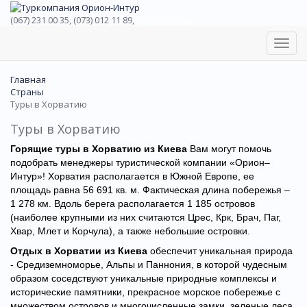
(067) 231 00 35, (073) 012 11 89,
(067) 242 38 60
Toggl
navig
Главная
Страны
Туры в Хорватию
Туры в Хорватию
Горящие туры в Хорватию из Киева
Вам могут помочь
подобрать менеджеры туристической компании «Орион–
Интур»! Хорватия располагается в Южной Европе, ее
площадь равна 56 691 кв. м. Фактическая длина побережья –
1 278 км. Вдоль берега располагается 1 185 островов
(наиболее крупными из них считаются Црес, Крк, Брач, Паг,
Хвар, Млет и Корчула), а также небольшие островки.
Отдых в Хорватии из Киева
обеспечит уникальная природа
- Средиземноморье, Альпы и Паннония, в которой чудесным
образом соседствуют уникальные природные комплексы и
исторические памятники, прекрасное морское побережье с
множеством островов и многочисленные замки, зеленые леса