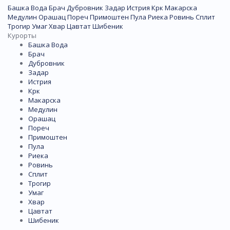
Башка Вода
Брач
Дубровник
Задар
Истрия
Крк
Макарска
Медулин
Орашац
Пореч
Примоштен
Пула
Риека
Ровинь
Сплит
Трогир
Умаг
Хвар
Цавтат
Шибеник
Курорты
Башка Вода
Брач
Дубровник
Задар
Истрия
Крк
Макарска
Медулин
Орашац
Пореч
Примоштен
Пула
Риека
Ровинь
Сплит
Трогир
Умаг
Хвар
Цавтат
Шибеник