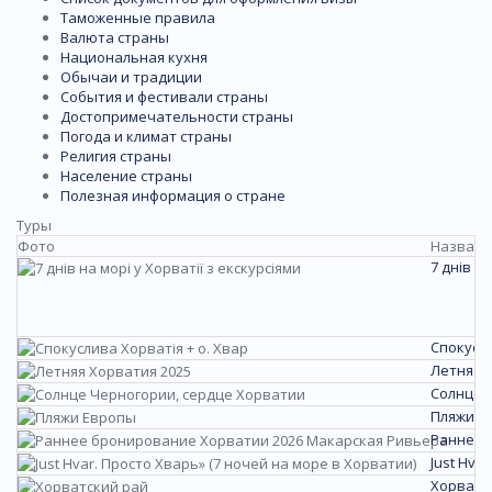
Таможенные правила
Валюта страны
Национальная кухня
Обычаи и традиции
События и фестивали страны
Достопримечательности страны
Погода и климат страны
Религия страны
Население страны
Полезная информация о стране
Туры
Фото
Названи
7 днів на
Спокусли
Летняя 
Солнце 
Пляжи Е
Раннее 
Just Hva
Хорватс