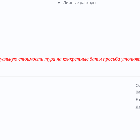
Личные расходы
уальную стоимость тура на конкретные даты просьба уточнять
Ос
В
E-
Д