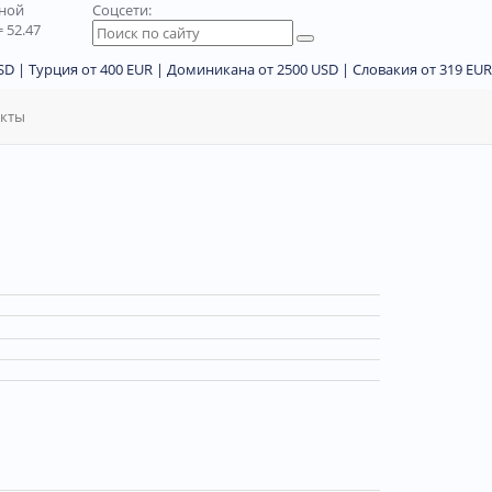
дной
Соцсети:
 52.47
D | Турция от 400 EUR | Доминикана от 2500 USD | Словакия от 319 EUR
акты