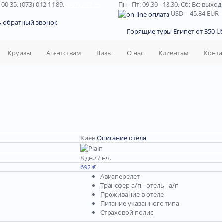
 00 35, (073) 012 11 89,
(067) 242 38
Пн - Пт: 09.30 - 18.30,
Сб: Вс: выхо
USD
= 45.84
EUR
=
ь обратный звонок
Горящие туры Египет от 350 US
Круизы
Агентствам
Визы
О нас
Клиентам
Конт
Киев
Описание отеля
8 дн./7 нч.
692 €
Авиаперелет
Трансфер а/п - отель - а/п
Проживание в отеле
Питание указанного типа
Страховой полис