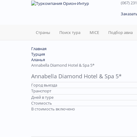
(067) 231
60
Заказат
Страны
Поиск тура
MICE
Подбор авиа
Главная
Турция
Аланья
Annabella Diamond Hotel & Spa 5*
Annabella Diamond Hotel & Spa 5*
Город выезда
Транспорт
Дней в туре
Стоимость
В стоимость включено