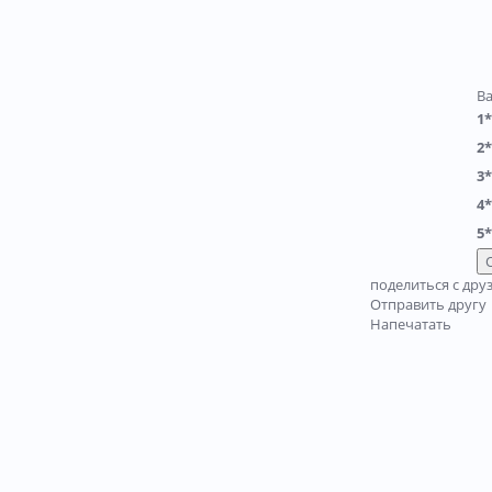
В
1*
2*
3*
4*
5*
поделиться с дру
Отправить другу
Напечатать