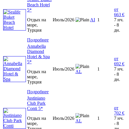
Beach Hotel
от
5*
663 €
Отдых на
Июль/2026
AI
1
7 нч.
море,
- 8
Турция
дн.
Подробнее
Annabella
Diamond
Hotel & Spa
от
5*
692 €
Июль/2026
1
7 нч.
Отдых на
AL
- 8
море,
дн.
Турция
Подробнее
Justiniano
Club Park
от
Conti 5*
702 €
Отдых на
Июль/2026
1
7 нч.
AL
море,
- 8
Турция
дн.