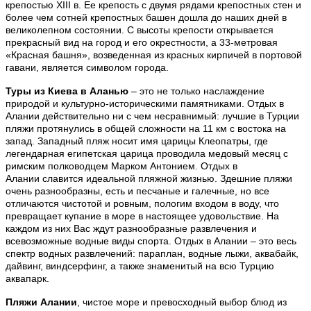
крепостью XIII в. Ее крепость с двумя рядами крепостных стен и
более чем сотней крепостных башен дошла до наших дней в
великолепном состоянии. С высоты крепости открывается
прекрасный вид на город и его окрестности, а 33-метровая
«Красная башня», возведенная из красных кирпичей в портовой
гавани, является символом города.
Туры из Киева в Аланью
– это не только наслаждение
природой и культурно-историческими памятниками. Отдых в
Алании действительно ни с чем несравнимый: лучшие в Турции
пляжи протянулись в общей сложности на 11 км с востока на
запад. Западный пляж носит имя царицы Клеопатры, где
легендарная египетская царица проводила медовый месяц с
римским полководцем Марком Антонием. Отдых в
Алании славится идеальной пляжной жизнью. Здешние пляжи
очень разнообразны, есть и песчаные и галечные, но все
отличаются чистотой и ровным, пологим входом в воду, что
превращает купание в море в настоящее удовольствие. На
каждом из них Вас ждут разнообразные развлечения и
всевозможные водные виды спорта. Отдых в Алании – это весь
спектр водных развлечений: параплан, водные лыжи, аквабайк,
дайвинг, виндсерфинг, а также знаменитый на всю Турцию
аквапарк.
Пляжи Алании
, чистое море и превосходный выбор блюд из