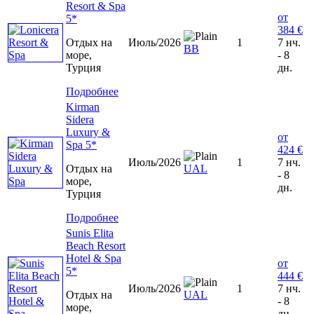
Resort & Spa
от
5*
384 €
Отдых на
Июль/2026
1
7 нч.
ВВ
море,
- 8
Турция
дн.
Подробнее
Kirman
Sidera
Luxury &
от
Spa 5*
424 €
Июль/2026
1
7 нч.
Отдых на
UAL
- 8
море,
дн.
Турция
Подробнее
Sunis Elita
Beach Resort
Hotel & Spa
от
5*
444 €
Июль/2026
1
7 нч.
Отдых на
UAL
- 8
море,
дн.