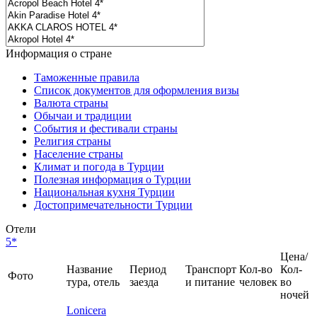
Информация о стране
Таможенные правила
Список документов для оформления визы
Валюта страны
Обычаи и традиции
События и фестивали страны
Религия страны
Население страны
Климат и погода в Турции
Полезная информация о Турции
Национальная кухня Турции
Достопримечательности Турции
Отели
5*
Цена/
Название
Период
Транспорт
Кол-во
Кол-
Фото
тура, отель
заезда
и питание
человек
во
ночей
Lonicera