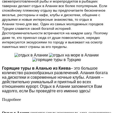
свежеприготовленной рыбы и морепродуктов в рыбацких
тавернах делают отдых в Алании все более популярным. Если
спокойному пляжному отдыху вы предпочитаете бесконечное
веселье, рестораны и кафе, клубы и дискотеки, общение с
друзьями и новые интересные знакомства, то
отдых в
Алании точно для вас. Один из самых молодежных городков
Турции славится своей богатой историей.
Достопримечательности встречаются на каждом шагу. Поэтому
даже те, кто приехал сюда от души повеселиться, нередко
интересуются экскурсиями по городу и выезжают на осмотр
памятных мест страны за его пределы.
Горящие туры в Аланью из Киева
– это большое
количество разнообразных развлечений. Алания богата
на дискотеки и современные ночные клубы. Алания –
действительно уникальный и приятный во всех
отношениях курорт. Отдых в Алании запомнится Вам
надолго, если Вы проведёте его именно здесь!
Подробнее
Отдых в Алании
считается самым экономичным, здесь сосредоточены