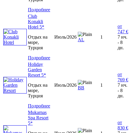
Подробнее
Club
Konakli
от
Hotel 5*
747 €
Отдых на
Июль/2026
1
7 нч.
AL
море,
- 8
Турция
дн.
Подробнее
Holiday
Garden
от
Resort 5*
769 €
Отдых на
Июль/2026
1
7 нч.
ВВ
море,
- 8
Турция
дн.
Подробнее
Mukarnas
Spa Resort
от
5*
830 €