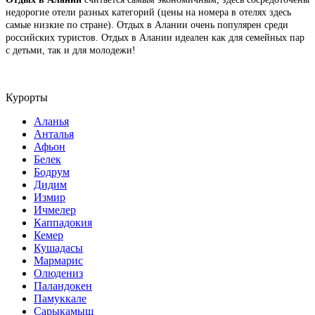
недорогие отели разных категорий (цены на номера в отелях здесь
самые низкие по стране). Отдых в Алании очень популярен среди
российских туристов. Отдых в Алании идеален как для семейных пар
с детьми, так и для молодежи!
Курорты
Аланья
Анталья
Афьон
Белек
Бодрум
Дидим
Измир
Ичмелер
Каппадокия
Кемер
Кушадасы
Мармарис
Олюдениз
Паландокен
Памуккале
Сарыкамыш