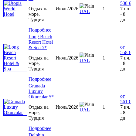
538 €
Отдых на
Июль/2026
1
7 нч.
UAL
море,
- 8
Турция
дн.
Подробнее
Long Beach
Resort Hotel
от
& Spa 5*
558 €
Отдых на
Июль/2026
1
7 нч.
UAL
море,
- 8
Турция
дн.
Подробнее
Granada
Luxury
от
Okurcalar 5*
561 €
Отдых на
Июль/2026
1
7 нч.
UAL
море,
- 8
Турция
дн.
Подробнее
Delphin