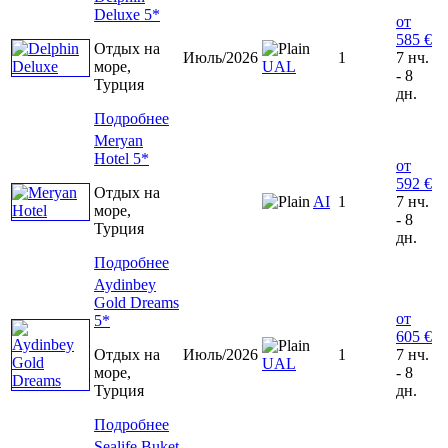
Deluxe 5*
от
585 €
Отдых на
Июль/2026
1
7 нч.
море,
UAL
- 8
Турция
дн.
Подробнее
Meryan
Hotel 5*
от
592 €
Отдых на
AI
1
7 нч.
море,
- 8
Турция
дн.
Подробнее
Aydinbey
Gold Dreams
от
5*
605 €
Отдых на
Июль/2026
1
7 нч.
UAL
море,
- 8
Турция
дн.
Подробнее
Sealife Buket