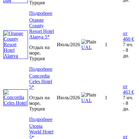
Турция
Подробнее
Orange
County
Resort Hotel
от
Alanya 5*
460 €
Июль/2026
1
7 нч.
Отдых на
UAL
- 8
море,
дн.
Турция
Подробнее
Concordia
Celes Hotel
от
5*
463 €
Отдых на
Июль/2026
1
7 нч.
UAL
море,
- 8
Турция
дн.
Подробнее
Utopia
World Hotel
от
5*