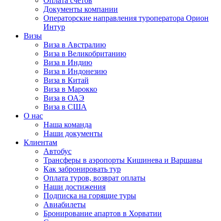
Оплата счётов
Документы компании
Операторские направления туроператора Орион
Интур
Визы
Виза в Австралию
Виза в Великобританию
Виза в Индию
Виза в Индонезию
Виза в Китай
Виза в Марокко
Виза в ОАЭ
Виза в США
О нас
Наша команда
Наши документы
Клиентам
Автобус
Трансферы в аэропорты Кишинева и Варшавы
Как забронировать тур
Оплата туров, возврат оплаты
Наши достижения
Подписка на горящие туры
Авиабилеты
Бронирование апартов в Хорватии