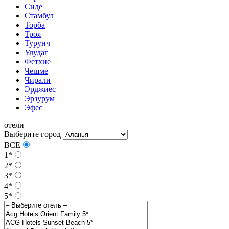
Сиде
Стамбул
Торба
Троя
Турунч
Улудаг
Фетхие
Чешме
Чирали
Эрджиес
Эрзурум
Эфес
отели
Выберите город
ВСЕ
1*
2*
3*
4*
5*