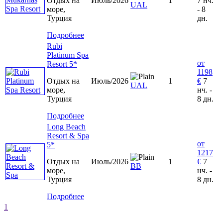
Отдых на
Июль/2026
1
7 нч.
UAL
море,
- 8
Турция
дн.
Подробнее
Rubi
Platinum Spa
от
Resort 5*
1198
Отдых на
Июль/2026
1
€
7
UAL
море,
нч. -
Турция
8 дн.
Подробнее
Long Beach
Resort & Spa
от
5*
1217
Отдых на
Июль/2026
1
€
7
ВВ
море,
нч. -
Турция
8 дн.
Подробнее
1