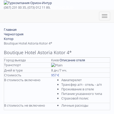
(067) 231 00 35, (073) 012 11 89,
(067) 242 38 60
Toggl
naviga
Главная
Черногория
Котор
Boutique Hotel Astoria Kotor 4*
Boutique Hotel Astoria Kotor 4*
Город выезда
Киев
Описание отеля
Транспорт
Дней в туре
8 дн./7 нч.
Стоимость
957 €
В стоимость включено
Авиаперелет
Трансфер а/п - отель - а/п
Проживание в отеле
Питание указанного типа
Страховой полис
В стоимость не включено
Личные расходы