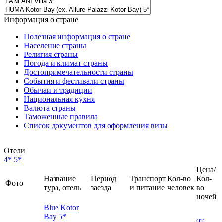
Информация о стране
Полезная информация о стране
Население страны
Религия страны
Погода и климат страны
Достопримечательности страны
События и фестивали страны
Обычаи и традиции
Национальная кухня
Валюта страны
Таможенные правила
Список документов для оформления визы
Отели
4*
5*
Цена/
Название
Период
Транспорт
Кол-во
Кол-
Фото
тура, отель
заезда
и питание
человек
во
ночей
Blue Kotor
Bay 5*
от