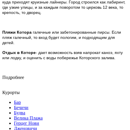
куда приходят круизные лайнеры.
Город строился как лабиринт,
где узкие улицы, и за каждым поворотом то церковь 12 века, то
крепость, то дворец.
Пляжи Котора
галечные или забетонированные пирсы. Если
пляж галечный, то вход будет пологим, и подходящим для
детей.
Отдых в Которе
- дает возможность взяв напрокат каноэ, яхту
или лодку, и оценить с воды побережье Которского залива.
Подробнее
Курорты
Бар
Бечичи
Будва
Велика Плажа
Герцег Нови
Дженовичи