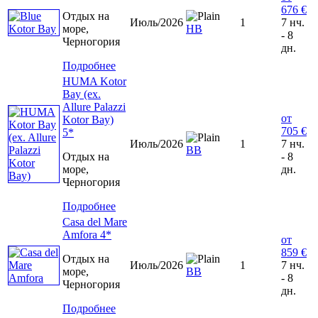
676 €
Отдых на
Июль/2026
1
7 нч.
море,
HB
- 8
Черногория
дн.
Подробнее
HUMA Kotor
Bay (ex.
Allure Palazzi
от
Kotor Bay)
705 €
5*
Июль/2026
1
7 нч.
ВВ
Отдых на
- 8
море,
дн.
Черногория
Подробнее
Casa del Mare
Amfora 4*
от
859 €
Отдых на
Июль/2026
1
7 нч.
море,
ВВ
- 8
Черногория
дн.
Подробнее