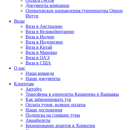
Оплата счётов
Документы компании
Операторские направления туроператора Орион
Интур
Визы
Виза в Австралию
Виза в Великобританию
Виза в Индию
Виза в Индонезию
Виза в Китай
Виза в Марокко
Виза в ОАЭ
Виза в США
О нас
Наша команда
Наши документы
Клиентам
Автобус
Трансферы в аэропорты Кишинева и Варшавы
Как забронировать тур
Оплата туров, возврат оплаты
Наши достижения
Подписка на горящие туры
Авиабилеты
Бронирование апартов в Хорватии