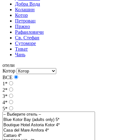
Добра Вода
Колашин
Котор
Петровац
Пржно
Рафаиловичи
Св. Стефан
Сутоморе
Тиват
Чань
отели
Котор
ВСЕ
1*
2*
3*
4*
5*