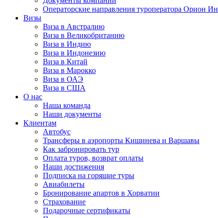
Документы компании
Операторские направления туроператора Орион Ин
Визы
Виза в Австралию
Виза в Великобританию
Виза в Индию
Виза в Индонезию
Виза в Китай
Виза в Марокко
Виза в ОАЭ
Виза в США
О нас
Наша команда
Наши документы
Клиентам
Автобус
Трансферы в аэропорты Кишинева и Варшавы
Как забронировать тур
Оплата туров, возврат оплаты
Наши достижения
Подписка на горящие туры
Авиабилеты
Бронирование апартов в Хорватии
Страхование
Подарочные сертификаты