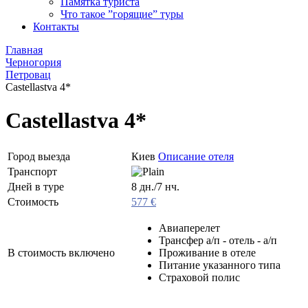
Памятка туриста
Что такое ”горящие” туры
Контакты
Главная
Черногория
Петровац
Castellastva 4*
Castellastva 4*
Город выезда
Киев
Описание отеля
Транспорт
Дней в туре
8 дн./7 нч.
Стоимость
577 €
Авиаперелет
Трансфер а/п - отель - а/п
В стоимость включено
Проживание в отеле
Питание указанного типа
Страховой полис