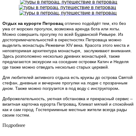
Отдых на курорте Петровац
отлично подойдёт тем, кто без
ума от морских прогулок, возможна аренда бота или яхты.
Можно совершить прогулку по всей Будванской Ривьере.
Из
достопримечательностей в окрестностях Петроваца можно
выделить монастырь Режевичи XIV века. Красота этого места и
неповторимая архитектура монастыря, заслуживают внимания.
Здесь розположено несколько древних монастырей, также
предлагаются экскурсии на соседние островки Катич и Неделя
где также можно отведать несколько старых церквей.
Для любителей активного отдыха есть круизы до острова Святой
стефан, дневные и вечерние прогулки на лодке с прозрачным
.
дном. Также можно погрузится в под воду с инструктором
Доброжелательность, уютная обстановка и прекрасный сервис –
визитная карточка курорта Петровац
.
Климат мягкий и спокойний
как и сам город. Гостеприимные местные жители всегда рады
своим гостям.
Подробнее