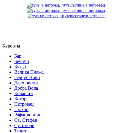
Курорты
Бар
Бечичи
Будва
Велика Плажа
Герцег Нови
Дженовичи
Добра Вода
Колашин
Котор
Петровац
Пржно
Рафаиловичи
Св. Стефан
Сутоморе
Тиват