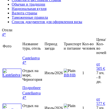
Обычаи и традиции
Национальная кухня
Валюта страны
Таможенные правила
Список документов для оформления визы
Отели
4*
Цена/
Название
Период
Транспорт
Кол-во
Кол-
Фото
тура, отель
заезда
и питание
человек
во
ночей
Castelastva
4*
от
505 €
Отдых на
Июль/2026
1
7 нч.
море,
BB/HB
- 8
Черногория
дн.
Подробнее
Castellastva
4*
от
577 €
Отдых на
Июль/2026
1
7 нч.