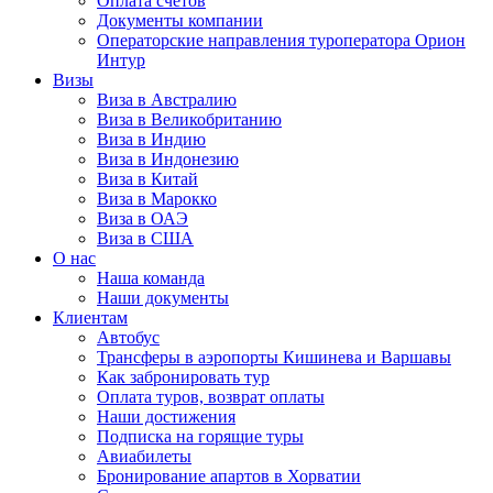
Оплата счётов
Документы компании
Операторские направления туроператора Орион
Интур
Визы
Виза в Австралию
Виза в Великобританию
Виза в Индию
Виза в Индонезию
Виза в Китай
Виза в Марокко
Виза в ОАЭ
Виза в США
О нас
Наша команда
Наши документы
Клиентам
Автобус
Трансферы в аэропорты Кишинева и Варшавы
Как забронировать тур
Оплата туров, возврат оплаты
Наши достижения
Подписка на горящие туры
Авиабилеты
Бронирование апартов в Хорватии