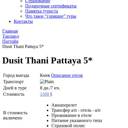
Страхование
Подарочные сертификаты
Памятка туриста
Что такое ”горящие” туры
Контакты
Главная
Таиланд
Паттайя
Dusit Thani Pattaya 5*
Dusit Thani Pattaya 5*
Город выезда
Киев
Описание отеля
Транспорт
Дней в туре
8 дн./7 нч.
Стоимость
1169 $
Авиаперелет
Трансфер а/п - отель - а/п
В стоимость
Проживание в отеле
включено
Питание указанного типа
Страховой полис