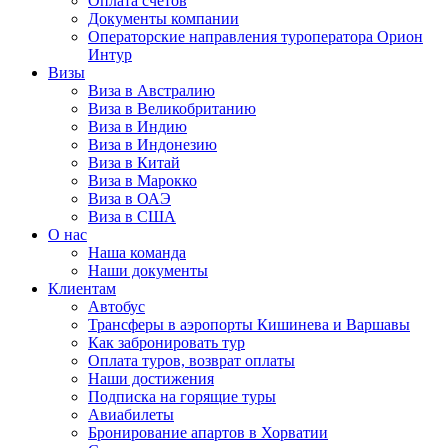
Оплата счётов
Документы компании
Операторские направления туроператора Орион
Интур
Визы
Виза в Австралию
Виза в Великобританию
Виза в Индию
Виза в Индонезию
Виза в Китай
Виза в Марокко
Виза в ОАЭ
Виза в США
О нас
Наша команда
Наши документы
Клиентам
Автобус
Трансферы в аэропорты Кишинева и Варшавы
Как забронировать тур
Оплата туров, возврат оплаты
Наши достижения
Подписка на горящие туры
Авиабилеты
Бронирование апартов в Хорватии