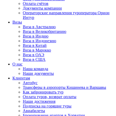
Оплата счётов
Документы компании
Операторские направления туроператора Орион
Интур
Визы
Виза в Австралию
Виза в Великобританию
Виза в Индию
Виза в Индонезию
Виза в Китай
Виза в Марокко
Виза в ОАЭ
Виза в США
О нас
Наша команда
Наши документы
Клиентам
Автобус
Трансферы в аэропорты Кишинева и Варшавы
Как забронировать тур
Оплата туров, возврат оплаты
Наши достижения
Подписка на горящие туры
Авиабилеты
Бронирование апартов в Хорватии