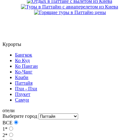
Курорты
Бангкок
Ко Куд
Ко Панган
Ко-Чанг
Краби
Паттайя
Пхи - Пхи
Пхукет
Самуи
отели
Выберите город
ВСЕ
1*
2*