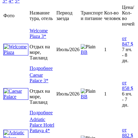
3*
4*
5*
Цена/
Название
Период
Транспорт
Кол-во
Кол-
Фото
тура, отель
заезда
и питание
человек
во
ночей
Welcome
Plaza 3*
от
847 $
Отдых на
Июль/2026
1
7 нч.
море,
ВВ
- 8
Таиланд
дн.
Подробнее
Caesar
Palace 3*
от
858 $
Отдых на
Июль/2026
1
6 нч.
море,
ВВ
- 7
Таиланд
дн.
Подробнее
Adriatic
Palace Hotel
от
Pattaya 4*
882 $