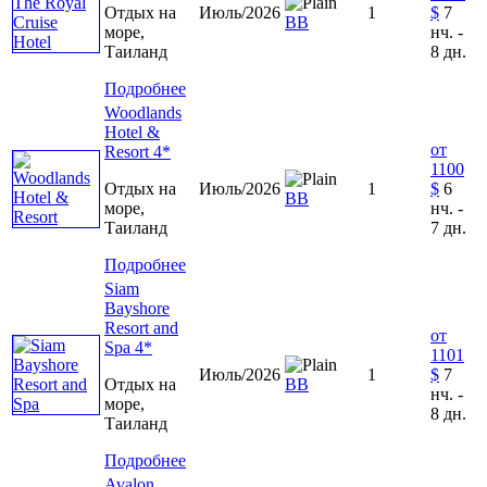
Отдых на
Июль/2026
1
$
7
ВВ
море,
нч. -
Таиланд
8 дн.
Подробнее
Woodlands
Hotel &
от
Resort 4*
1100
Отдых на
Июль/2026
1
$
6
ВВ
море,
нч. -
Таиланд
7 дн.
Подробнее
Siam
Bayshore
Resort and
от
Spa 4*
1101
Июль/2026
1
$
7
Отдых на
ВВ
нч. -
море,
8 дн.
Таиланд
Подробнее
Avalon