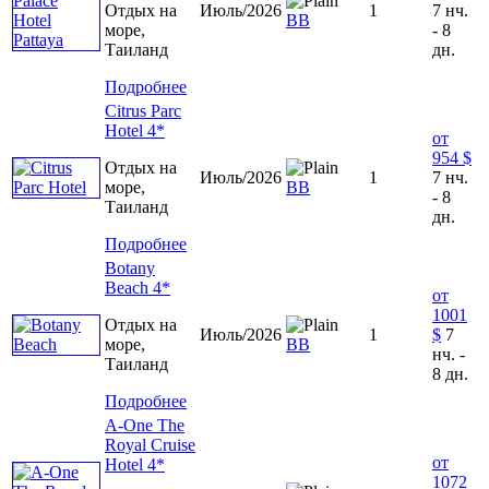
Отдых на
Июль/2026
1
7 нч.
BB
море,
- 8
Таиланд
дн.
Подробнее
Citrus Parc
Hotel 4*
от
954 $
Отдых на
Июль/2026
1
7 нч.
море,
ВВ
- 8
Таиланд
дн.
Подробнее
Botany
Beach 4*
от
1001
Отдых на
Июль/2026
1
$
7
море,
ВВ
нч. -
Таиланд
8 дн.
Подробнее
A-One The
Royal Cruise
от
Hotel 4*
1072