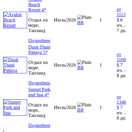
Beach
от
Resort 4*
1113
Отдых на
Июль/2026
1
$
6
ВВ
море,
нч. -
Таиланд
7 дн.
Подробнее
Dusit Thani
Pattaya 5*
от
1169
Отдых на
Июль/2026
1
$
7
море,
ВВ
нч. -
Таиланд
8 дн.
Подробнее
Sunset Park
and Spa 4*
от
1346
Отдых на
Июль/2026
1
$
7
море,
ВВ
нч. -
Таиланд
8 дн.
Подробнее
1