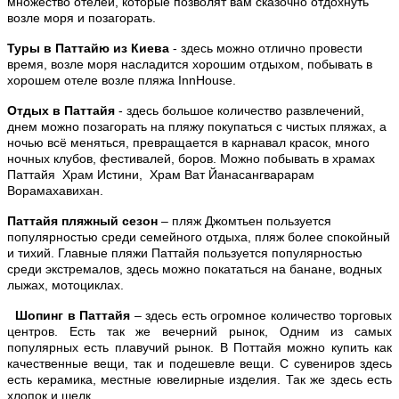
множество отелей, которые позволят вам сказочно отдохнуть
возле моря и позагорать.
Туры в Паттайю из Киева
- здесь можно отлично провести
время, возле моря насладится хорошим отдыхом, побывать в
хорошем отеле возле пляжа InnHouse.
Отдых в Паттайя
- здесь большое количество развлечений,
днем можно позагорать на пляжу покупаться с чистых пляжах, а
ночью всё меняться, превращается в карнавал красок, много
ночных клубов, фестивалей, боров. М
ожно побывать в храмах
Паттайя Храм Истини, Храм Ват Йанасангварарам
Ворамахавихан.
Паттайя пляжный сезон
– пляж Джомтьен пользуется
популярностью среди семейного отдыха, пляж более спокойный
и тихий. Главные пляжи Паттайя пользуется популярностью
среди экстремалов, здесь можно покататься на банане, водных
лыжах, мотоциклах.
Шопинг в Паттайя
– здесь есть огромное количество торговых
центров. Есть так же вечерний рынок, Одним из самых
популярных есть плавучий рынок. В Поттайя можно купить как
качественные вещи, так и подешевле вещи. С сувениров здесь
есть керамика, местные ювелирные изделия. Так же здесь есть
хлопок и шелк.