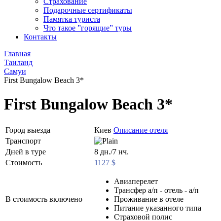
Страхование
Подарочные сертификаты
Памятка туриста
Что такое ”горящие” туры
Контакты
Главная
Таиланд
Самуи
First Bungalow Beach 3*
First Bungalow Beach 3*
Город выезда
Киев
Описание отеля
Транспорт
Дней в туре
8 дн./7 нч.
Стоимость
1127 $
Авиаперелет
Трансфер а/п - отель - а/п
В стоимость включено
Проживание в отеле
Питание указанного типа
Страховой полис