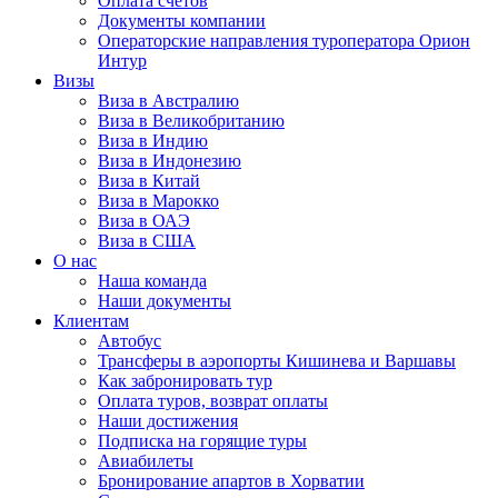
Оплата счётов
Документы компании
Операторские направления туроператора Орион
Интур
Визы
Виза в Австралию
Виза в Великобританию
Виза в Индию
Виза в Индонезию
Виза в Китай
Виза в Марокко
Виза в ОАЭ
Виза в США
О нас
Наша команда
Наши документы
Клиентам
Автобус
Трансферы в аэропорты Кишинева и Варшавы
Как забронировать тур
Оплата туров, возврат оплаты
Наши достижения
Подписка на горящие туры
Авиабилеты
Бронирование апартов в Хорватии