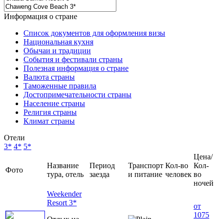
Информация о стране
Список документов для оформления визы
Национальная кухня
Обычаи и традиции
События и фестивали страны
Полезная информация о стране
Валюта страны
Таможенные правила
Достопримечательности страны
Население страны
Религия страны
Климат страны
Отели
3*
4*
5*
Цена/
Название
Период
Транспорт
Кол-во
Кол-
Фото
тура, отель
заезда
и питание
человек
во
ночей
Weekender
Resort 3*
от
1075