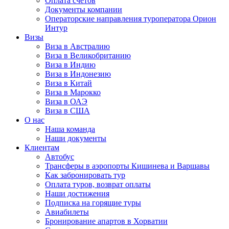
Оплата счётов
Документы компании
Операторские направления туроператора Орион
Интур
Визы
Виза в Австралию
Виза в Великобританию
Виза в Индию
Виза в Индонезию
Виза в Китай
Виза в Марокко
Виза в ОАЭ
Виза в США
О нас
Наша команда
Наши документы
Клиентам
Автобус
Трансферы в аэропорты Кишинева и Варшавы
Как забронировать тур
Оплата туров, возврат оплаты
Наши достижения
Подписка на горящие туры
Авиабилеты
Бронирование апартов в Хорватии