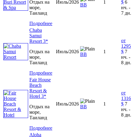
Отдых на
Июль/2026
1
$
6
ВВ
море,
нч. -
Таиланд
7 дн.
Подробнее
Chaba
Samui
от
Resort 3*
1295
Отдых на
Июль/2026
1
$
7
ВВ
море,
нч. -
Таиланд
8 дн.
Подробнее
Fair House
Beach
Resort &
от
Hotel 3*
1316
Июль/2026
1
$
7
Отдых на
ВВ
нч. -
море,
8 дн.
Таиланд
Подробнее
Aloha