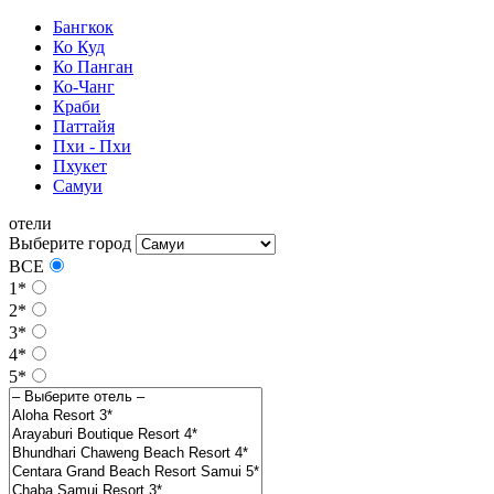
Бангкок
Ко Куд
Ко Панган
Ко-Чанг
Краби
Паттайя
Пхи - Пхи
Пхукет
Самуи
отели
Выберите город
ВСЕ
1*
2*
3*
4*
5*