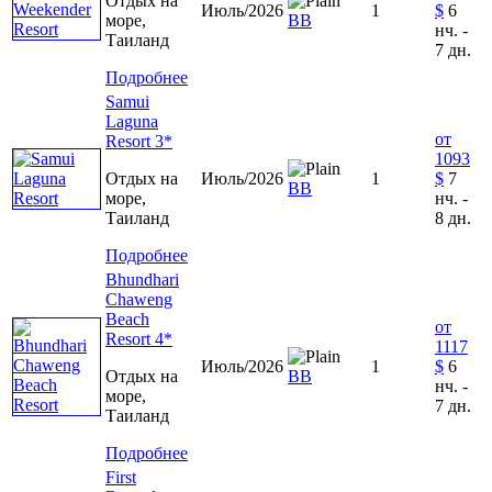
Отдых на
Июль/2026
1
$
6
море,
ВВ
нч. -
Таиланд
7 дн.
Подробнее
Samui
Laguna
от
Resort 3*
1093
Отдых на
Июль/2026
1
$
7
ВВ
море,
нч. -
Таиланд
8 дн.
Подробнее
Bhundhari
Chaweng
Beach
от
Resort 4*
1117
Июль/2026
1
$
6
Отдых на
BB
нч. -
море,
7 дн.
Таиланд
Подробнее
First