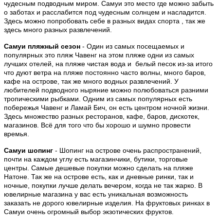
чудесным подводным миром. Самуи это место где можно забыть
о заботах и расслабится под чудесным солнцем и насладится.
Здесь можно попробовать себе в разных видах спорта , так же
здесь много разных развлечений.
Самуи пляжный сезон
- Один из самых посещаемых и
популярных это пляж Чавенг на этом пляже одни из самых
лучших отелей, на пляже чистая вода и белый песок из-за итого
что дуют ветра на пляже постоянно часто волны, много баров,
кафе на острове, так же много водных развлечений. У
любителей подводного ныряние можно полюбоваться разними
тропическими рыбками. Одним из самых популярных есть
побережья Чавенг и Ламай Бич, он есть центром ночной жизни.
Здесь множество разных ресторанов, кафе, баров, дискотек,
магазинов. Всё для того что бы хорошо и шумно провести
времья.
Самуи шопинг
- Шопинг на острове очень распространений,
почти на каждом углу есть магазинчики, бутики, торговые
центры. Самые дешевые покупки можно сделать на пляже
Натоне. Так же на острове есть, как и дневные ринки, так и
ночные, покупки лучше делать вечером, когда не так жарко. В
ювелирные магазина у вас есть уникальная возможность
заказать не дорого ювелирные изделия. На фруктовых ринках в
Самуи очень огромный выбор экзотических фруктов.