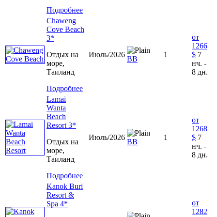
Подробнее
Chaweng
Cove Beach
от
3*
1266
Отдых на
Июль/2026
1
$
7
ВВ
море,
нч. -
Таиланд
8 дн.
Подробнее
Lamai
Wanta
Beach
от
Resort 3*
1268
Июль/2026
1
$
7
Отдых на
ВВ
нч. -
море,
8 дн.
Таиланд
Подробнее
Kanok Buri
Resort &
от
Spa 4*
1282