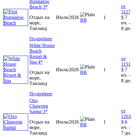
Bungalow
от
Beach 3*
1127
Отдых на
Июль/2026
1
$
7
ВВ
море,
нч. -
Таиланд
8 дн.
Подробнее
White House
Beach
Resort &
от
Spa 4*
1151
Июль/2026
1
$
7
Отдых на
ВВ
нч. -
море,
8 дн.
Таиланд
Подробнее
Ozo
Chaweng
от
Samui 3*
1263
Отдых на
Июль/2026
1
$
6
ВВ
море,
нч. -
Таиланд
7 дн.