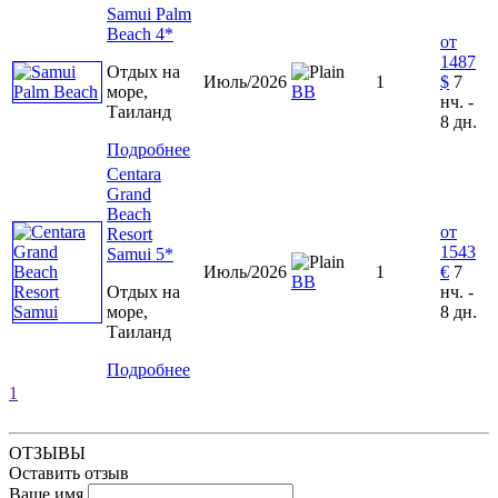
Samui Palm
Beach 4*
от
1487
Отдых на
Июль/2026
1
$
7
море,
ВВ
нч. -
Таиланд
8 дн.
Подробнее
Centara
Grand
Beach
от
Resort
1543
Samui 5*
Июль/2026
1
€
7
ВВ
Отдых на
нч. -
море,
8 дн.
Таиланд
Подробнее
1
ОТЗЫВЫ
Оставить отзыв
Ваше имя