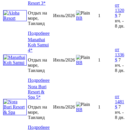
Resort 3*
от
1320
Отдых на
Июль/2026
1
$
7
море,
ВВ
нч. -
Таиланд
8 дн.
Подробнее
Manathai
Koh Samui
от
4*
1336
Отдых на
Июль/2026
1
$
7
ВВ
море,
нч. -
Таиланд
8 дн.
Подробнее
Nora Buri
Resort &
от
Spa 5*
1481
Отдых на
Июль/2026
1
$
7
ВВ
море,
нч. -
Таиланд
8 дн.
Подробнее