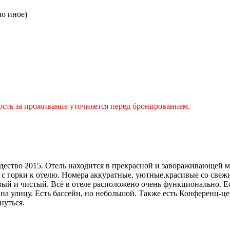
но иное)
сть за проживание уточняется перед бронированием.
ество 2015. Отель находится в прекрасной и завораживающей ме
 с горки к отелю. Номера аккуратные, уютные,красивые со све
вый и чистый. Всё в отеле расположено очень функционально. Е
на улицу. Есть бассейн, но небольшой. Также есть Конференц-ц
нуться.