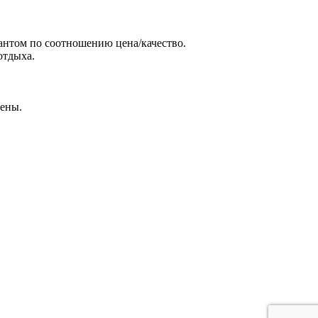
иантом по соотношению цена/качество.
отдыха.
цены.