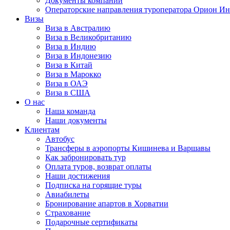
Документы компании
Операторские направления туроператора Орион Ин
Визы
Виза в Австралию
Виза в Великобританию
Виза в Индию
Виза в Индонезию
Виза в Китай
Виза в Марокко
Виза в ОАЭ
Виза в США
О нас
Наша команда
Наши документы
Клиентам
Автобус
Трансферы в аэропорты Кишинева и Варшавы
Как забронировать тур
Оплата туров, возврат оплаты
Наши достижения
Подписка на горящие туры
Авиабилеты
Бронирование апартов в Хорватии
Страхование
Подарочные сертификаты