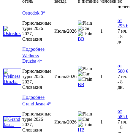
отель
заезда
и питание
человек
во
ночей
Ostredok 3*
от
Горнолыжные
295 €
туры 2026-
Июль/2026
1
7 нч.
2027,
- 8
Словакия
ВВ
дн.
Подробнее
Wellness
Druzba 4*
от
Горнолыжные
500 €
туры 2026-
Июль/2026
1
7 нч.
2027,
- 8
ВВ
Словакия
дн.
Подробнее
Grand Jasna 4*
от
Горнолыжные
585 €
туры 2026-
Июль/2026
1
7 нч.
2027,
- 8
Словакия
HB
дн.