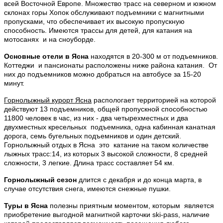
всей Восточной Европе. Множество трасс на северном и южном
склонах горы Хопок обслуживают подъемники с магнитными
пропусками, что обеспечивает их высокую пропускную
способность. Имеются трассы для детей, для катания на
мотосанях и на сноуборде.
Основные отели в Ясна
находятся в 20-300 м от подъемников.
Коттеджи и пансионаты расположены ниже района катания. От
них до подъемников можно добраться на автобусе за 15-20
минут.
Горнолыжный курорт Ясна
распологает территорией на которой
действуют 13 подъемников, общей пропускной способностью
11800 человек в час, из них - два четырехместных и два
двухместных кресельных подъемника, одна кабинная канатная
дорога, семь бугельных подъемников и один детский.
Горнолыжный отдых в Ясна это катание на таком количестве
лыжных трасс:14, из которых 3 высокой сложности, 8 средней
сложности, 3 легкие. Длина трасс составляет 54 км.
Горнолыжный сезон
длится с декабря и до конца марта, в
случае отсутствия снега, имеются снежные пушки.
Туры в Ясна
полезны приятным моментом, которым является
приобретение выгодной магнитной карточки ski-pass, наличие