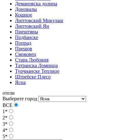
Демановска долина
Доновалы
Кошице
Липтовский Микулаш
Липтовский Ян
Пиештяны
Подбанске
Попрад
Прешов
Смоковец
Стара Любовня
Татранска Ломница
Турчианске Теплице
Штребске Плесо
Ясна
отели
Выберите город
ВСЕ
1*
2*
3*
4*
5*