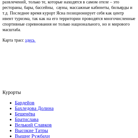
развлечений, только те, которые находятся в самом отеле – это
рестораны, бары, бассейны, сауны, массажные кабинеты, бильярды и
т.д.
Последнее время курорт Ясна позиционирует себя как центр
ивент туризма, так как на его территории проводятся многочисленные
спортивные соревнования не только национального, но и мирового
масштаба.
Карта трасс
здесь
Курорты
Бардейов
Бахледова Долина
Бешенёва
Братислава
Велький Славков
Высокие Татры
Вышне Ружбахи