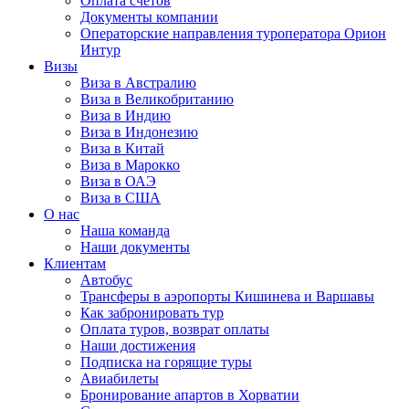
Оплата счётов
Документы компании
Операторские направления туроператора Орион
Интур
Визы
Виза в Австралию
Виза в Великобританию
Виза в Индию
Виза в Индонезию
Виза в Китай
Виза в Марокко
Виза в ОАЭ
Виза в США
О нас
Наша команда
Наши документы
Клиентам
Автобус
Трансферы в аэропорты Кишинева и Варшавы
Как забронировать тур
Оплата туров, возврат оплаты
Наши достижения
Подписка на горящие туры
Авиабилеты
Бронирование апартов в Хорватии