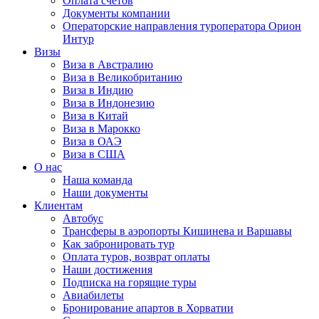
Оплата счётов
Документы компании
Операторские направления туроператора Орион
Интур
Визы
Виза в Австралию
Виза в Великобританию
Виза в Индию
Виза в Индонезию
Виза в Китай
Виза в Марокко
Виза в ОАЭ
Виза в США
О нас
Наша команда
Наши документы
Клиентам
Автобус
Трансферы в аэропорты Кишинева и Варшавы
Как забронировать тур
Оплата туров, возврат оплаты
Наши достижения
Подписка на горящие туры
Авиабилеты
Бронирование апартов в Хорватии