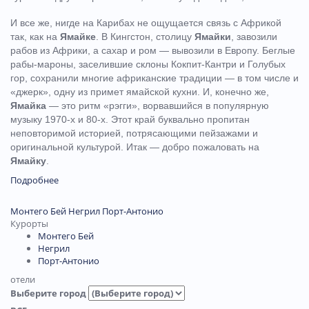
И все же, нигде на Карибах не ощущается связь с Африкой
так, как на
Ямайке
. В Кингстон, столицу
Ямайки
, завозили
рабов из Африки, а сахар и ром — вывозили в Европу. Беглые
рабы-мароны, заселившие склоны Кокпит-Кантри и Голубых
гор, сохранили многие африканские традиции — в том числе и
«джерк», одну из примет ямайской кухни. И, конечно же,
Ямайка
— это ритм «рэгги», ворвавшийся в популярную
музыку 1970-х и 80-х. Этот край буквально пропитан
неповторимой историей, потрясающими пейзажами и
оригинальной культурой. Итак — добро пожаловать на
Ямайку
.
Подробнее
Монтего Бей
Негрил
Порт-Антонио
Курорты
Монтего Бей
Негрил
Порт-Антонио
отели
Выберите город