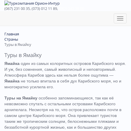
(067) 231 00 35, (073) 012 11 89,
(067) 242 38 60
Toggl
naviga
Главная
Страны
Туры в Ямайку
Туры в Ямайку
Ямайка
один из самых колоритных островов Карибского моря.
И уж, без сомнения, самый живописный и неповторимый.
Атмосфера Карибов здесь как нельзя более ощутима —
Ямайка
не только впитала в себя дух Карибского моря, но и
многократно усилила его.
Туры на Ямайку
особенно запоминающиеся, так как её
невозможно спутать с остальными островами Карибского
архипелага. Несмотря на то, что остров расположен почти в
самом центре Карибского моря. Она привлекает туристов
таким же тропическим солнцем, белоснежными пляжами и
беззаботной курортной жизнью, как и большинство других