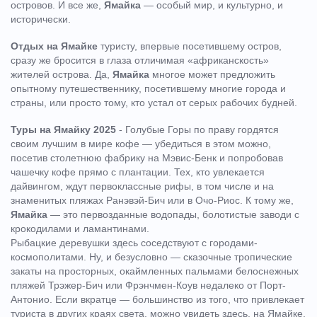
островов. И все же,
Ямайка
— особый мир, и культурно, и
исторически.
Отдых на Ямайке
туристу, впервые посетившему остров,
сразу же бросится в глаза отличимая «африканскость»
жителей острова. Да,
Ямайка
многое может предложить
опытному путешественнику, посетившему многие города и
страны, или просто тому, кто устал от серых рабочих будней.
Туры на Ямайку 2025
- Голубые Горы по праву гордятся
своим лучшим в мире кофе — убедиться в этом можно,
посетив столетнюю фабрику на Мэвис-Бенк и попробовав
чашечку кофе прямо с плантации. Тех, кто увлекается
дайвингом, ждут первоклассные рифы, в том числе и на
знаменитых пляжах Ранэвэй-Бич или в Очо-Риос. К тому же,
Ямайка
— это первозданные водопады, болотистые заводи с
крокодилами и ламантинами.
Рыбацкие деревушки здесь соседствуют с городами-
космополитами. Ну, и безусловно — сказочные тропические
закаты на просторных, окаймленных пальмами белоснежных
пляжей Трэжер-Бич или Фрэнчмен-Коув недалеко от Порт-
Антонио. Если вкратце — большинство из того, что привлекает
туриста в других краях света, можно увидеть здесь, на Ямайке.