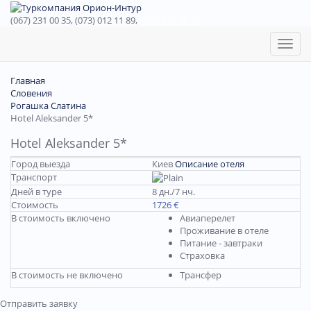
(067) 231 00 35, (073) 012 11 89,
(067) 242 38 60
Toggl
naviga
Главная
Словения
Рогашка Слатина
Hotel Aleksander 5*
Hotel Aleksander 5*
Город выезда
Киев
Описание отеля
Транспорт
Дней в туре
8 дн./7 нч.
Стоимость
1726 €
В стоимость включено
Авиаперелет
Проживание в отеле
Питание - завтраки
Страховка
В стоимость не включено
Трансфер
Отправить заявку