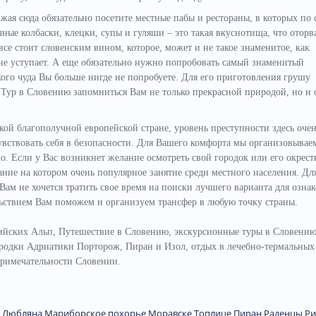
жая сюда обязательно посетите местные пабы и рестораны, в которых по 
ые колбаски, клецки, супы и гуляши – это такая вкуснотища, что оторва
все стоит словенским вином, которое, может и не такое знаменитое, как
 не уступает. А еще обязательно нужно попробовать самый знаменитый
кого чуда Вы больше нигде не попробуете. Для его приготовления грушу
 Тур в Словению запомниться Вам не только прекрасной природой, но и 
кой благополучной европейской стране, уровень преступности здесь оче
увствовать себя в безопасности. Для Вашего комфорта мы организовыва
о. Если у Вас возникнет желание осмотреть свой городок или его окрест
ание на котором очень популярное занятие среди местного населения. Дл
 Вам не хочется тратить свое время на поиски лучшего варианта для озна
льствием Вам поможем и организуем трансфер в любую точку страны.
ских Альп, Путешествие в Словению, экскурсионные туры в Словению
родки Адриатики Порторож, Пиран и Изол, отдых в лечебно-термальных
примечательности Словении.
Любляна
Мариборское похорье
Моравске Топлице
Пиран
Раденцы
Ри