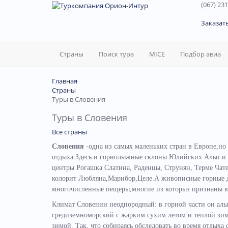
(067) 231
60
Заказат
Страны
Поиск тура
MICE
Подбор авиа
Главная
Страны
Туры в Словения
Туры в Словения
Все страны
Словения
-одна из самых маленьких стран в Европе,но
отдыха.Здесь и горнолыжные склоны Юлийских Альп и 
центры Рогашка Слатина, Раденцы, Струнян, Терме Чат
колорит Любляна,Марибор,Целе.А живописные горные д
многочисленные пещеры,многие из которыз признаны 
Климат Словении неоднородный: в горной части он аль
средиземноморский с жарким сухим летом и теплой зим
зимой. Так, что собираясь обследовать во время отдыха с