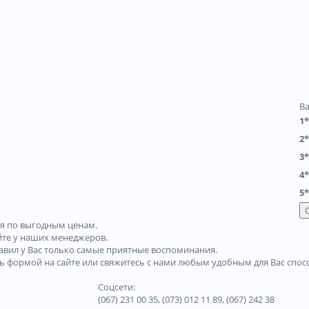
В
1*
2*
3*
4*
5*
я по выгодным ценам.
йте у наших менеджеров.
авил у Вас только самые приятные воспоминания.
сь формой на сайте или свяжитесь с нами любым удобным для Вас спос
Соцсети:
(067) 231 00 35,
(073) 012 11 89,
(067) 242 38