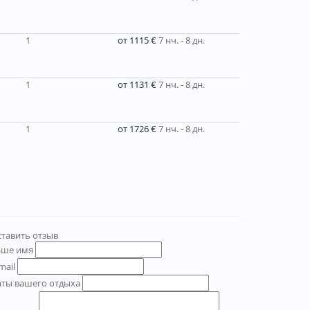
1
от 1115 €
7 нч. - 8 дн.
1
от 1131 €
7 нч. - 8 дн.
1
от 1726 €
7 нч. - 8 дн.
тавить отзыв
аше имя
mail
аты вашего отдыха