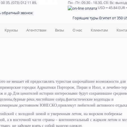
 00 35, (073) 012 11 89,
(067) 242 38
Пн - Пт: 09.30 - 18.30,
Сб: Вс: выхо
USD
= 45.84
EUR
=
ь обратный звонок
Горящие туры Египет от 350 US
Круизы
Агентствам
Визы
О нас
Клиентам
Конт
 это не мешает ей предоставлять туристам широчайшие возможности для
приморские городки Адриатики Порторож, Пиран и Изол, и лечебно-те
еж и др.Для ценителей истории интересными будут сохранившие средне
олины,бурные реки,чистейшие озёра,фантастические водопады и
всемирным достоянием ЮНЕСКО,привлекут любителей активного отдыха
пийский с холодной зимой и умеренным летом, на морском побережье
ой, а в восточной части страны – континентальный с жарким летом и хо
трану, не забудьте взять с собой разную одежду.