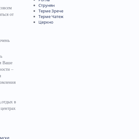
Струнян
совсем
Терме Зрече
ться от
Терме Чатеж
Церкно
очень
нь
ем Ваше
ности –
я
комления
,отдых в
 центрах
мске