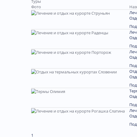
Туры
Фото
Наз
Леч
Озд
Под
Леч
Озд
Под
Леч
Озд
Под
Отд
Озд
Под
Тер
Озд
Под
Леч
Озд
Под
1