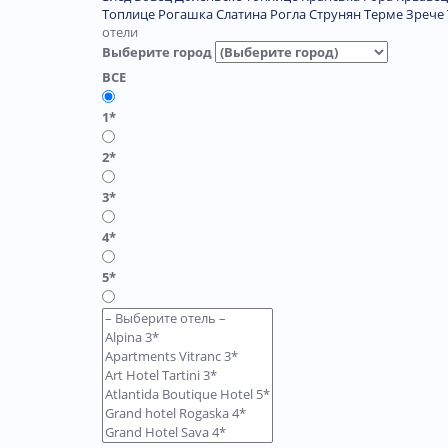
Топлице
Рогашка Слатина
Рогла
Струнян
Терме Зрече
отели
Выберите город
ВСЕ
1*
2*
3*
4*
5*