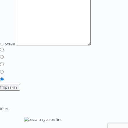
аш отзыв
Отправить
обом.