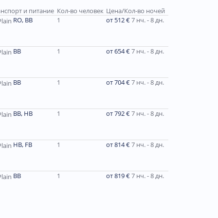
нспорт и питание
Кол-во человек
Цена/Кол-во ночей
RO, BB
1
от 512 €
7 нч. - 8 дн.
BB
1
от 654 €
7 нч. - 8 дн.
ВВ
1
от 704 €
7 нч. - 8 дн.
ВВ, HB
1
от 792 €
7 нч. - 8 дн.
HB, FB
1
от 814 €
7 нч. - 8 дн.
BB
1
от 819 €
7 нч. - 8 дн.