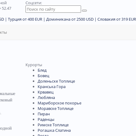
дной
Соцсети:
 52.47
D | Турция от 400 EUR | Доминикана от 2500 USD | Словакия от 319 EUR
акты
Курорты
Блед
Бовец
Доленьске Топлице
Кранська Гора
Крвавец
рмальные
Любляна
вековый
Мариборское похорье
Моравске Топлице
.
Пиран
Раденцы
Римске Топлице
лодной
Рогашка Слатина
Рогла