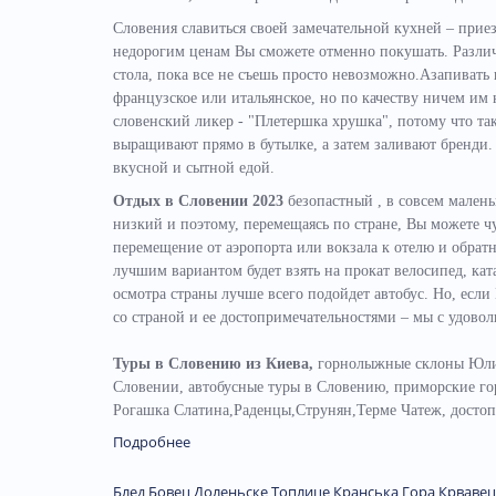
Словения славиться своей замечательной кухней – приез
недорогим ценам Вы сможете отменно покушать. Различн
стола, пока все не съешь просто невозможно.Азапивать 
французское или итальянское, но по качеству ничем им
словенский ликер - "Плетершка хрушка", потому что та
выращивают прямо в бутылке, а затем заливают бренди.
вкусной и сытной едой.
Отдых в Словении 2023
безопастный , в совсем малень
низкий и поэтому, перемещаясь по стране, Вы можете ч
перемещение от аэропорта или вокзала к отелю и обратн
лучшим вариантом будет взять на прокат велосипед, кат
осмотра страны лучше всего подойдет автобус. Но, если
со страной и ее достопримечательностями – мы с удово
Туры в Словению из Киева,
горнолыжные склоны Юлий
Словении, автобусные туры в Словению, приморские го
Рогашка Слатина,Раденцы,Струнян,Терме Чатеж, досто
Подробнее
Блед
Бовец
Доленьске Топлице
Кранська Гора
Крвавец