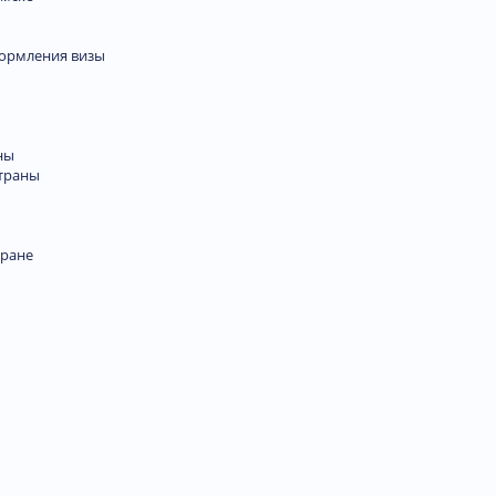
формления визы
ны
траны
тране