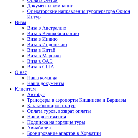
Оплата счётов
Документы компании
Операторские направления туроператора Орион
Интур
Визы
Виза в Австралию
Виза в Великобританию
Виза в Индию
Виза в Индонезию
Виза в Китай
Виза в Марокко
Виза в ОАЭ
Виза в США
О нас
Наша команда
Наши документы
Клиентам
Автобус
Трансферы в аэропорты Кишинева и Варшавы
Как забронировать тур
Оплата туров, возврат оплаты
Наши достижения
Подписка на горящие туры
Авиабилеты
Бронирование апартов в Хорватии