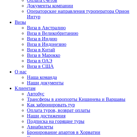
Оплата счётов
Документы компании
Операторские направления туроператора Орион
Интур
Визы
Виза в Австралию
Виза в Великобританию
Виза в Индию
Виза в Индонезию
Виза в Китай
Виза в Марокко
Виза в ОАЭ
Виза в США
О нас
Наша команда
Наши документы
Клиентам
Автобус
Трансферы в аэропорты Кишинева и Варшавы
Как забронировать тур
Оплата туров, возврат оплаты
Наши достижения
Подписка на горящие туры
Авиабилеты
Бронирование апартов в Хорватии