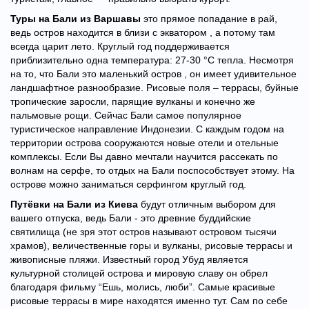
Туры на Бали из Варшавы
это прямое попадание в рай,
ведь остров находится в близи с экватором , а потому там
всегда царит лето. Круглый год поддерживается
приблизительно одна температура: 27-30 °С тепла.
Несмотря
на то, что Бали это маленький остров , он имеет удивительное
ландшафтное разнообразие. Рисовые поля – террасы, буйные
тропические заросли, парящие вулканы и конечно же
пальмовые рощи. Сейчас Бали самое популярное
туристическое направление Индонезии. С каждым годом на
территории острова сооружаются новые отели и отельные
комплексы. Если Вы давно мечтали научится рассекать по
волнам на серфе, то отдых на Бали поспособствует этому. На
острове можно заниматься серфингом круглый год.
Путёвки на Бали из Киева
будут отличным выбором для
вашего отпуска, ведь Бали - это древние буддийские
святилища (не зря этот остров называют островом тысячи
храмов), величественные горы и вулканы, рисовые террасы и
живописные пляжи. Известный город Убуд является
культурной столицей острова и мировую славу он обрел
благодаря фильму “Ешь, молись, люби”. Самые красивые
рисовые террасы в мире находятся именно тут. Сам по себе