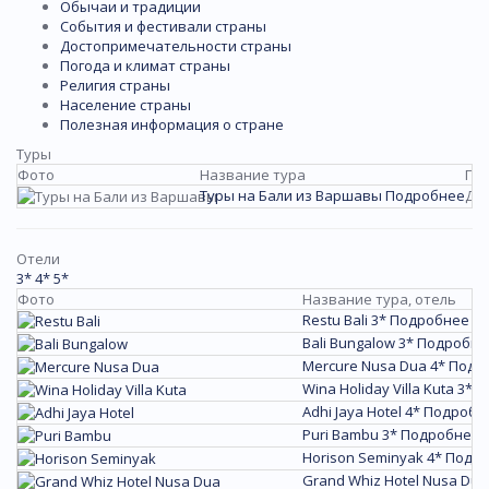
Обычаи и традиции
События и фестивали страны
Достопримечательности страны
Погода и климат страны
Религия страны
Население страны
Полезная информация о стране
Туры
Фото
Название тура
Пе
Туры на Бали из Варшавы
Подробнее
Де
Отели
3*
4*
5*
Фото
Название тура, отель
Restu Bali 3*
Подробнее
Bali Bungalow 3*
Подробне
Mercure Nusa Dua 4*
Подр
Wina Holiday Villa Kuta 3*
П
Adhi Jaya Hotel 4*
Подробн
Puri Bambu 3*
Подробнее
Horison Seminyak 4*
Подр
Grand Whiz Hotel Nusa Dua