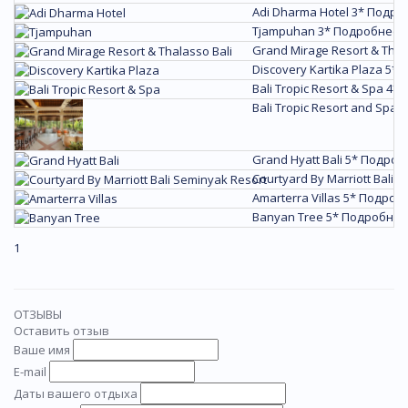
Adi Dharma Hotel 3*
Подро
Tjampuhan 3*
Подробнее
Grand Mirage Resort & Thala
Discovery Kartika Plaza 5*
Bali Tropic Resort & Spa 4*
Bali Tropic Resort and Spa 4
Grand Hyatt Bali 5*
Подроб
Courtyard By Marriott Bali 
Amarterra Villas 5*
Подроб
Banyan Tree 5*
Подробнее
1
ОТЗЫВЫ
Оставить отзыв
Ваше имя
E-mail
Даты вашего отдыха