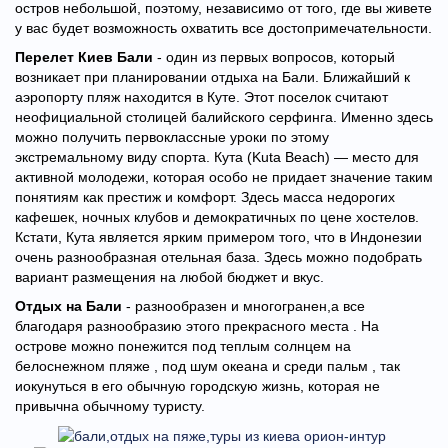
остров небольшой, поэтому, независимо от того, где вы живете
у вас будет возможность охватить все достопримечательности.
Перелет Киев Бали
- один из первых вопросов, который
возникает при планировании отдыха на Бали. Ближайший к
аэропорту пляж находится в Куте. Этот поселок считают
неофициальной столицей балийского серфинга. Именно здесь
можно получить первоклассные уроки по этому
экстремальному виду спорта. Кута (Kuta Beach) — место для
активной молодежи, которая особо не придает значение таким
понятиям как престиж и комфорт. Здесь масса недорогих
кафешек, ночных клубов и демократичных по цене хостелов.
Кстати, Кута является ярким примером того, что в Индонезии
очень разнообразная отельная база. Здесь можно подобрать
вариант размещения на любой бюджет и вкус.
Отдых на Бали
- разнообразен и многогранен,а все
благодаря разнообразию этого прекрасного места . На
острове можно понежится под теплым солнцем на
белоснежном пляже , под шум океана и среди пальм , так
и
окунуться в его обычную городскую жизнь, которая не
привычна обычному туристу.