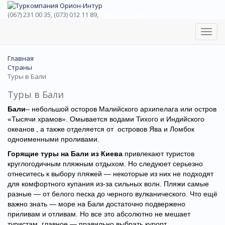
(067) 231 00 35, (073) 012 11 89,
(067) 242 38 60
Toggl
navig
Главная
Страны
Туры в Бали
Туры в Бали
Бали
– небольшой осторов Малийского архипелага или остров
«Тысячи храмов». Омывается водами Тихого и Индийского
океанов , а также отделяется от островов Ява и Ломбок
одноименными проливами.
Горящие туры на Бали из Киева
привлекают туристов
круглогодичным пляжным отдыхом. Но следуюет серьезно
отнеситесь к выбору пляжей — некоторые из них не подходят
для комфортного купания из-за сильных волн. Пляжи самые
разные — от белого песка до черного вулканического. Что ещё
важно знать — море на Бали достаточно подвержено
приливам и отливам. Но все это абсолютно не мешает
туристам, главное — правильно выбрать курорт.