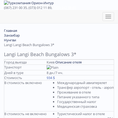
(067) 231 00 35, (073) 012 11 89,
(067) 242 38 60
Toggl
naviga
Главная
Занзибар
Нунгви
Langi Langi Beach Bungalows 3*
Langi Langi Beach Bungalows 3*
Город выезда
Киев
Описание отеля
Транспорт
Дней в туре
8 дн./7 нч.
Стоимость
934 $
В стоимость включено
Международный авиаперелет
Трансфер аэропорт - отель - аэропор
Проживание в отеле
Питание указанного типа
Государственный налог
Медицинская страховка
В стоимость не включено
Туристический налог в отеле