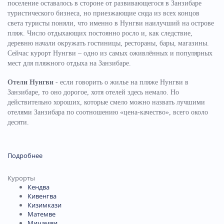
поселение оставалось в стороне от развивающегося в Занзибаре
туристического бизнеса, но приезжающие сюда из всех концов
света туристы поняли, что именно в Нунгви наилучший на острове
пляж. Число отдыхающих постоянно росло и, как следствие,
деревню начали окружать гостиницы, рестораны, бары, магазины.
Сейчас курорт Нунгви – одно из самых оживлённых и популярных
мест для пляжного отдыха на Занзибаре.
Отели Нунгви
- если говорить о жилье на пляже Нунгви в
Занзибаре, то оно дорогое, хотя отелей здесь немало. Но
действительно хороших, которые смело можно назвать лучшими
отелями Занзибара по соотношению «цена-качество», всего около
десяти.
Подробнее
Курорты
Кендва
Кивенгва
Кизимкази
Матемве
Мичамви