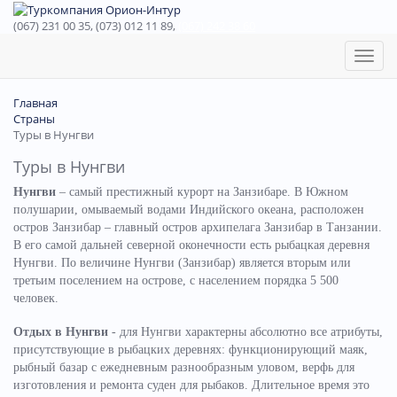
(067) 231 00 35, (073) 012 11 89,
(067) 242 38 60
Toggl
naviga
Главная
Страны
Туры в Нунгви
Туры в Нунгви
Нунгви
– самый престижный курорт на Занзибаре. В Южном
полушарии, омываемый водами Индийского океана, расположен
остров Занзибар – главный остров архипелага Занзибар в Танзании.
В его самой дальней северной оконечности есть рыбацкая деревня
Нунгви. По величине Нунгви (Занзибар) является вторым или
третьим поселением на острове, с населением порядка 5 500
человек.
Отдых в Нунгви
- для Нунгви характерны абсолютно все атрибуты,
присутствующие в рыбацких деревнях: функционирующий маяк,
рыбный базар с ежедневным разнообразным уловом, верфь для
изготовления и ремонта суден для рыбаков. Длительное время это