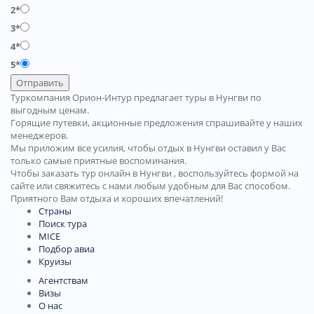
2*
3*
4*
5*
Отправить
Туркомпания Орион-Интур предлагает туры в Нунгви по
выгодным ценам.
Горящие путевки, акционные предложения спрашивайте у наших
менеджеров.
Мы приложим все усилия, чтобы отдых в Нунгви оставил у Вас
только самые приятные воспоминания.
Чтобы заказать тур онлайн в Нунгви , воспользуйтесь формой на
сайте или свяжитесь с нами любым удобным для Вас способом.
Приятного Вам отдыха и хороших впечатлений!
Страны
Поиск тура
MICE
Подбор авиа
Круизы
Агентствам
Визы
О нас