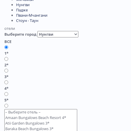
Нунгви
Падже
Пвани-Мчангани
Стоун - Таун
отели
Выберите город
ВСЕ
1*
2*
3*
4*
5*