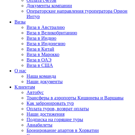
Оплата счётов
Документы компании
Операторские направления туроператора Орион
Интур
Визы
Виза в Австралию
Виза в Великобританию
Виза в Индию
Виза в Индонезию
Виза в Китай
Виза в Марокко
Виза в ОАЭ
Виза в США
О нас
Наша команда
Наши документы
Клиентам
Автобус
Трансферы в аэропорты Кишинева и Варшавы
Как забронировать тур
Оплата туров, возврат оплаты
Наши достижения
Подписка на горящие туры
Авиабилеты
Бронирование апартов в Хорватии