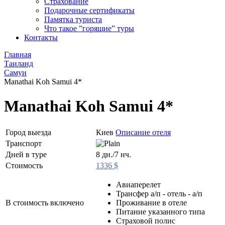
Страхование
Подарочные сертификаты
Памятка туриста
Что такое ”горящие” туры
Контакты
Главная
Таиланд
Самуи
Manathai Koh Samui 4*
Manathai Koh Samui 4*
Город выезда
Киев
Описание отеля
Транспорт
Дней в туре
8 дн./7 нч.
Стоимость
1336 $
Авиаперелет
Трансфер а/п - отель - а/п
В стоимость включено
Проживание в отеле
Питание указанного типа
Страховой полис