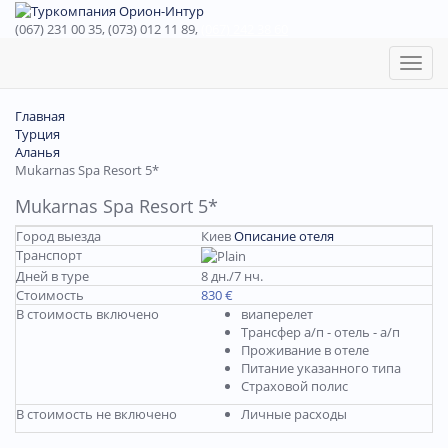
(067) 231 00 35, (073) 012 11 89,
(067) 242 38 60
Toggl
naviga
Главная
Турция
Аланья
Mukarnas Spa Resort 5*
Mukarnas Spa Resort 5*
Город выезда
Киев
Описание отеля
Транспорт
Дней в туре
8 дн./7 нч.
Стоимость
830 €
В стоимость включено
виаперелет
Трансфер а/п - отель - а/п
Проживание в отеле
Питание указанного типа
Страховой полис
В стоимость не включено
Личные расходы