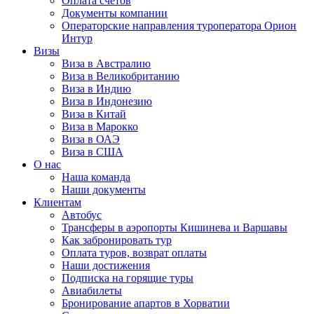
Оплата счётов
Документы компании
Операторские направления туроператора Орион
Интур
Визы
Виза в Австралию
Виза в Великобританию
Виза в Индию
Виза в Индонезию
Виза в Китай
Виза в Марокко
Виза в ОАЭ
Виза в США
О нас
Наша команда
Наши документы
Клиентам
Автобус
Трансферы в аэропорты Кишинева и Варшавы
Как забронировать тур
Оплата туров, возврат оплаты
Наши достижения
Подписка на горящие туры
Авиабилеты
Бронирование апартов в Хорватии