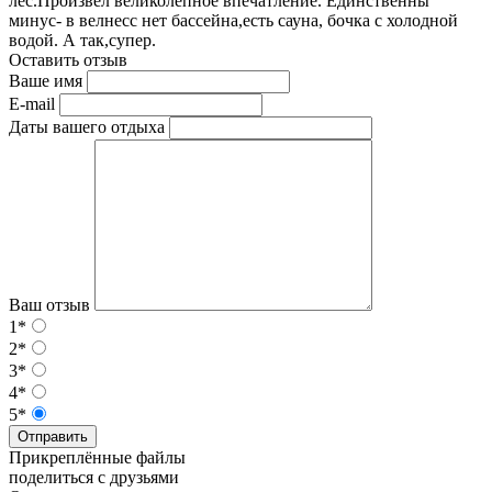
лес.Произвел великолепное впечатление. Единственны
минус- в велнесс нет бассейна,есть сауна, бочка с холодной
водой. А так,супер.
Оставить отзыв
Ваше имя
E-mail
Даты вашего отдыха
Ваш отзыв
1*
2*
3*
4*
5*
Отправить
Прикреплённые файлы
поделиться с друзьями