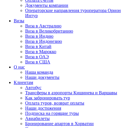
Оплата счётов
Документы компании
Операторские направления туроператора Орион
Интур
Визы
Виза в Австралию
Виза в Великобританию
Виза в Индию
Виза в Индонезию
Виза в Китай
Виза в Марокко
Виза в ОАЭ
Виза в США
О нас
Наша команда
Наши документы
Клиентам
Автобус
Трансферы в аэропорты Кишинева и Варшавы
Как забронировать тур
Оплата туров, возврат оплаты
Наши достижения
Подписка на горящие туры
Авиабилеты
Бронирование апартов в Хорватии