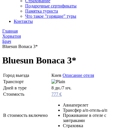
Страхование
Подарочные сертификаты
Памятка туриста
Что такое ”горящие” туры
Контакты
Главная
Хорватия
Брач
Bluesun Bonaca 3*
Bluesun Bonaca 3*
Город выезда
Киев
Описание отеля
Транспорт
Дней в туре
8 дн./7 нч.
Стоимость
777 €
Aвиаперелет
Трансфер а/п-отель-а/п
В стоимость включено
Проживание в отеле с
завтраками
Страховка