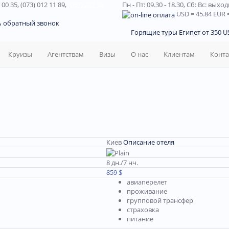
 00 35, (073) 012 11 89,
(067) 242 38
Пн - Пт: 09.30 - 18.30,
Сб: Вс: выхо
USD
= 45.84
EUR
=
ь обратный звонок
Горящие туры Египет от 350 US
Круизы
Агентствам
Визы
О нас
Клиентам
Конт
Киев
Описание отеля
8 дн./7 нч.
859 $
авиаперелет
проживание
групповой трансфер
страховка
питание