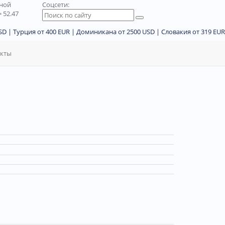
дной
Соцсети:
 52.47
D | Турция от 400 EUR | Доминикана от 2500 USD | Словакия от 319 EUR
акты