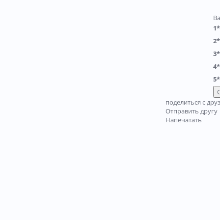
В
1*
2*
3*
4*
5*
поделиться с дру
Отправить другу
Напечатать