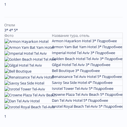
1
Отели
3*
4*
5*
Фото
Название тура, отель
П
Armon Hayarkon Hotel 3*
Подробнее
М
Armon Yam Bat Yam Hotel 3*
Подробнее
М
Imperial Hotel Tel Aviv 3*
Подробнее
М
Golden Beach Hotel Tel Aviv 3*
Подробнее
М
Gilgal Hotel Tel Aviv 3*
Подробнее
М
Bell Boutique 3*
Подробнее
М
Renaissance Tel Aviv Hotel 5*
Подробнее
М
Savoy Sea Side Hotel 4*
Подробнее
М
Isrotel Tower Tel-Aviv 5*
Подробнее
М
Crowne Plaza Tel Aviv Beach 5*
Подробнее
М
Dan Tel Aviv Hotel 5*
Подробнее
М
Isrotel Royal Beach Tel-Aviv 5*
Подробнее
М
1