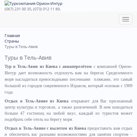
(067) 231 00 35, (073) 012 11 89,
(067) 242 38 60
Toggl
naviga
Главная
Страны
Туры в Тель-Авив
Туры в Тель-Авив
Тур в Тель-Авив из Киева с авиаперелётом
с компанией Орион-
Интур дает возможность отдохнуть вам на берегах Средиземного
моря насладиться превосходными песочными пляжами, это самый
большой из городов современного Израиля, который основан с 1909
года.
Отдых в Тель-Авиве из Киева
открывает для Вас признанный
центр культуры и торговли, а также развлечений. В нем находиться
больше 47 гостиниц на любой вкус, каждый из туристов может
подобрать себе отель на берегу моря.
Отдых в Тель-Авиве с вылетом из Киева
предоставить вам отдых
и обеспечить вас разными возможностями для занятия спортом –