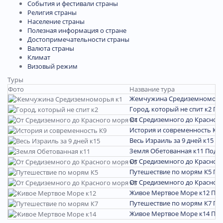
События и фестивали страны
Религия страны
Население страны
Полезная информация о стране
Достопримечательности страны
Валюта страны
Климат
Визовый режим
Туры
Фото
Название тура
Жемчужина Средиземноморь
Город, который не спит к2
По
От Средиземного до Красног
История и современность К9
Весь Израиль за 9 дней к15
По
Земля Обетованная к11
Подр
От Средиземного до Красного
Путешествие по морям К5
По
От Средиземного до Красного
Живое Мертвое Море к12
Под
Путешествие по морям К7
По
Живое Мертвое Море к14
Под