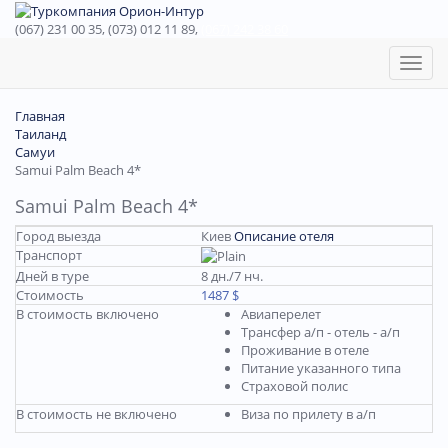
(067) 231 00 35, (073) 012 11 89,
(067) 242 38 60
Toggl
naviga
Главная
Таиланд
Самуи
Samui Palm Beach 4*
Samui Palm Beach 4*
Город выезда
Киев
Описание отеля
Транспорт
Дней в туре
8 дн./7 нч.
Стоимость
1487 $
В стоимость включено
Авиаперелет
Трансфер а/п - отель - а/п
Проживание в отеле
Питание указанного типа
Страховой полис
В стоимость не включено
Виза по прилету в а/п