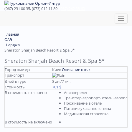
(067) 231 00 35, (073) 012 11 89,
(067) 242 38 60
Toggl
naviga
Главная
ОАЭ
Шарджа
Sheraton Sharjah Beach Resort & Spa 5*
Sheraton Sharjah Beach Resort & Spa 5*
Город выезда
Киев
Описание отеля
Транспорт
Дней в туре
8 дн./7 нч.
Стоимость
701 $
В стоимость включено
Авиаперелет
Трансфер аэропорт- отель -аэропорт
Проживание в отеле
Питание указанного типа
Медицинская страховка
В стоимость не включено