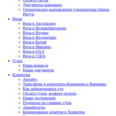
Оплата счётов
Документы компании
Операторские направления туроператора Орион
Интур
Визы
Виза в Австралию
Виза в Великобританию
Виза в Индию
Виза в Индонезию
Виза в Китай
Виза в Марокко
Виза в ОАЭ
Виза в США
О нас
Наша команда
Наши документы
Клиентам
Автобус
Трансферы в аэропорты Кишинева и Варшавы
Как забронировать тур
Оплата туров, возврат оплаты
Наши достижения
Подписка на горящие туры
Авиабилеты
Бронирование апартов в Хорватии