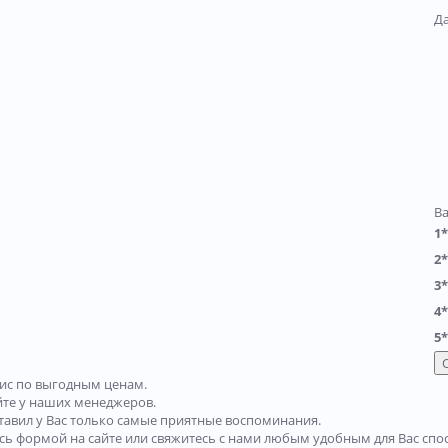
Д
В
1*
2*
3*
4*
5*
ис по выгодным ценам.
йте у наших менеджеров.
тавил у Вас только самые приятные воспоминания.
есь формой на сайте или свяжитесь с нами любым удобным для Вас спо