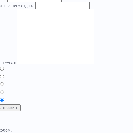
аты вашего отдыха
аш отзыв
Отправить
собом.