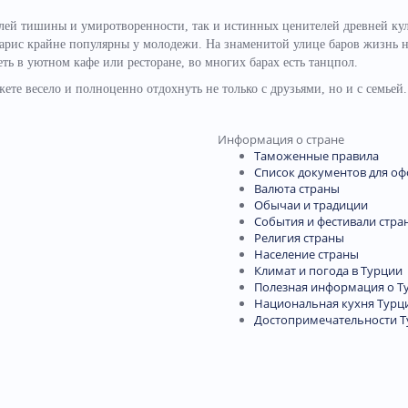
ей тишины и умиротворенности, так и истинных ценителей древней ку
арис крайне популярны у молодежи. На знаменитой улице баров жизнь 
ть в уютном кафе или ресторане, во многих барах есть танцпол.
ете весело и полноценно отдохнуть не только с друзьями, но и с семьей.
Информация о стране
Таможенные правила
Список документов для о
Валюта страны
Обычаи и традиции
События и фестивали стра
Религия страны
Население страны
Климат и погода в Турции
Полезная информация о Т
Национальная кухня Турц
Достопримечательности 