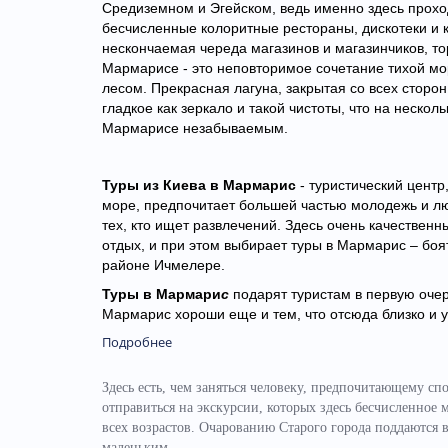
Средиземном и Эгейском, ведь именно здесь прох
бесчисленные колоритные рестораны, дискотеки и 
нескончаемая череда магазинов и магазинчиков, т
Мармарисе - это неповторимое сочетание тихой мо
лесом. Прекрасная лагуна, закрытая со всех сторон
гладкое как зеркало и такой чистоты, что на нескол
Мармарисе незабываемым.
Туры из Киева в Мармарис
- туристический центр
море, предпочитает большей частью молодежь и лю
тех, кто ищет развлечений. Здесь очень качествен
отдых, и при этом выбирает
туры в Мармарис – боят
районе Ичмелере.
Туры в Мармари
с
подарят туристам в первую оче
Мармарис хороши еще и тем, что отсюда близко и 
Подробнее
Здесь есть, чем заняться человеку, предпочитающему 
отправиться на экскурсии, которых здесь бесчисленное 
всех возрастов. Очарованию Старого города поддаются 
маленьким.