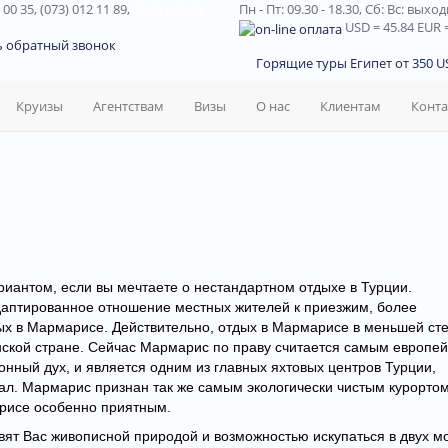
 00 35, (073) 012 11 89,
(067) 242 38
Пн - Пт: 09.30 - 18.30,
Сб: Вс: выхо
USD
= 45.84
EUR
=
ь обратный звонок
Горящие туры Египет от 350 US
Круизы
Агентствам
Визы
О нас
Клиентам
Конт
иантом, е
сли вы мечтаете о нестандартном отдыхе в Турции.
аптированное отношение местных жителей к приезжим, более
дых в Мармарисе. Действительно, отдых в Мармарисе
в меньшей сте
нской стране. Сейчас Мармарис по праву считается самым европей
нный дух, и является одним из главных яхтовых центров Турции,
ал. Мармарис признан так же самым экологически чистым курорто
рисе особенно приятным.
вят Вас живописной природой и возможностью искупаться в двух мо