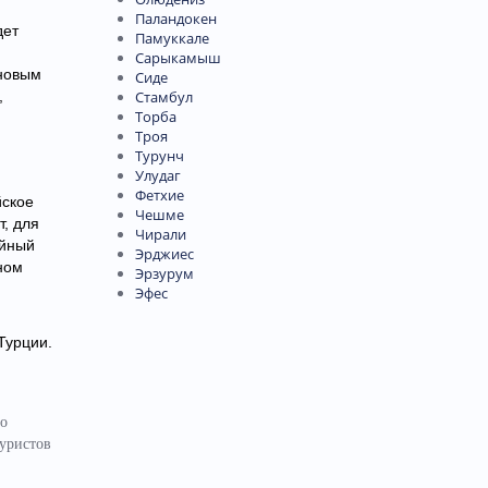
Паландокен
дет
Памуккале
Сарыкамыш
сновым
Сиде
,
Стамбул
Торба
Троя
Турунч
Улудаг
Фетхие
йское
Чешме
, для
Чирали
ойный
Эрджиес
ном
Эрзурум
Эфес
Турции.
но
туристов