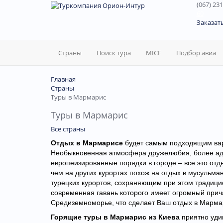
(067) 231
60
Заказат
Страны
Поиск тура
MICE
Подбор авиа
Главная
Страны
Туры в Мармарис
Туры в Мармарис
Все страны
Отдых в Мармарисе
будет самым подходящим вар
Необыкновенная атмосфера дружелюбия, более ад
европеизированные порядки в городе – все это от
чем на других курортах похож на отдых в мусульма
турецких курортов, сохраняющим при этом традицио
современная гавань которого имеет огромный прич
Средиземноморье, что сделает Ваш отдых в Марма
Горящие туры в Мармарис из Киева
приятно уди