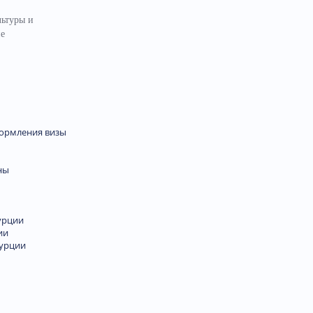
льтуры и
не
формления визы
ны
урции
ии
Турции