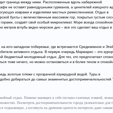
одит граница между ними. Расположенные вдоль набережной
кафе не оставят равнодушными гурманов, а ценителей изящного ж
оргующих коврами и изделиями местных ремесленников. Отдых в
рской бухты с величественным массивом гор, покрытых густым со
 горами, создаёт свой особый микроклимат. Море всегда спокойное
ько метров вглубь видно морское дно – все это сделает ваш отдых в
, на юго-западном побережье, где встречаются Средиземное и Эге
бители активного отдыха. В первую очередь Мармарис – это курорт
ный бюджетный молодежный отдых. Для тех, кто предпочитает спок
ься тоже нечего, но можно остановиться и в более тихом и спокой
редь золотые пляжи с прозрачной изумрудной водой. Туры в
удобно добираться до самых знаменитых достопримечательностей 
спокойный отдых. Помимо манящих к себе песчано-галечных пляжей, мож
множество. Посмотреть достопримечательности города увлекательно для 
все отдыхающие, а взглянуть на древнюю крепость интересно даже самым