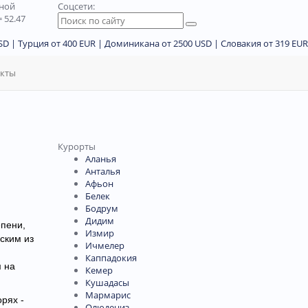
дной
Соцсети:
 52.47
D | Турция от 400 EUR | Доминикана от 2500 USD | Словакия от 319 EUR
акты
Курорты
Аланья
Анталья
Афьон
Белек
Бодрум
Дидим
пени,
Измир
ским из
Ичмелер
Каппадокия
м на
Кемер
Кушадасы
Мармарис
рях -
Олюдениз