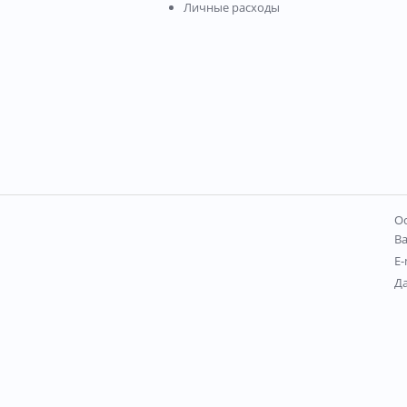
Личные расходы
Ос
В
E-
Д