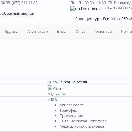
 00 35, (073) 012 11 89,
(067) 242 38
Пн - Пт: 09.30 - 18.30,
Сб: Вс: выхо
USD
= 45.84
EUR
=
ь обратный звонок
Горящие туры Египет от 350 US
Круизы
Агентствам
Визы
О нас
Клиентам
Конт
Киев
Описание отеля
8 дн./7 нч.
440 €
Авиаперелет
Трансфер
Проживание
Питание указанного типа
Медицинская страховка