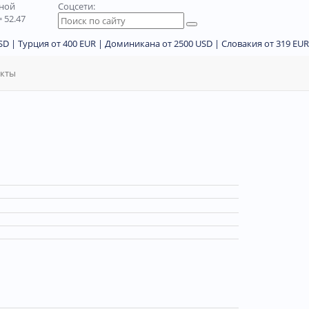
дной
Соцсети:
 52.47
D | Турция от 400 EUR | Доминикана от 2500 USD | Словакия от 319 EUR
акты