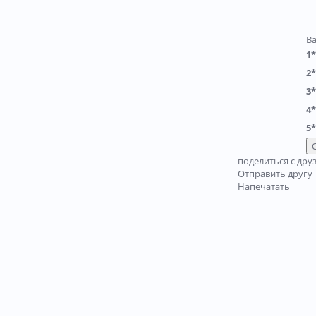
В
1*
2*
3*
4*
5*
поделиться с дру
Отправить другу
Напечатать