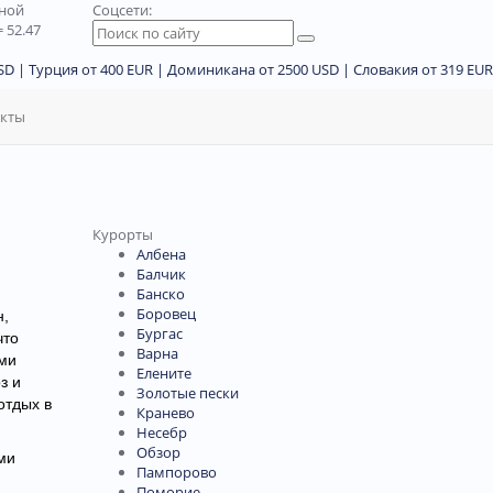
дной
Соцсети:
 52.47
D | Турция от 400 EUR | Доминикана от 2500 USD | Словакия от 319 EUR
акты
Курорты
Албена
Балчик
Банско
Боровец
н,
Бургас
что
Варна
ыми
Елените
з и
Золотые пески
отдых в
Кранево
Несебр
Обзор
ми
Пампорово
Поморие