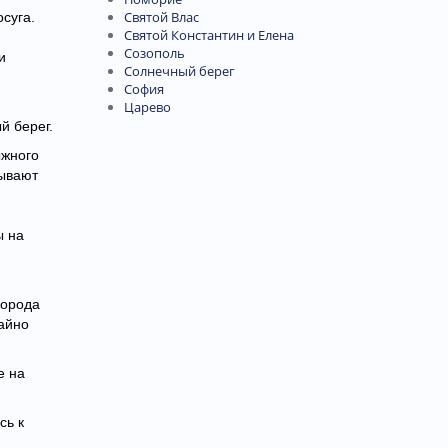
Святой Влас
суга.
Святой Константин и Елена
Созополь
и
Солнечный берег
София
Царево
й берег.
ыжного
зывают
ы на
города
айно
е на
сь к