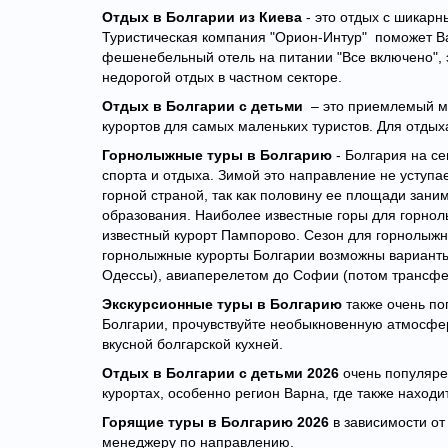
Отдых в Болгарии из Киева
- это отдых с шикар
Туристическая компания "Орион-Интур" поможет Ва
фешенебельный отель на питании "Все включено", э
недорогой отдых в частном секторе.
Отдых в Болгарии с детьми
– это приемлемый мя
курортов для самых маленьких туристов. Для отдых
Горнолыжные туры в Болгарию
- Болгария на с
спорта и отдыха. Зимой это направление не уступ
горной страной, так как половину ее площади зани
образования. Наиболее известные горы для горнолы
известный курорт Пампорово. Сезон для горнолыжно
горнолыжные курорты Болгарии возможны варианты 
Одессы), авиаперелетом до Софии (потом трансфе
Экскурсионные туры в Болгарию
также очень по
Болгарии, прочувствуйте необыкновенную атмосфер
вкусной болгарской кухней.
Отдых в Болгарии с детьми 2026
очень популяр
курортах, особенно регион Варна, где также находи
Горящие туры в Болгарию 2026
в зависимости от
менеджеру по направлению.