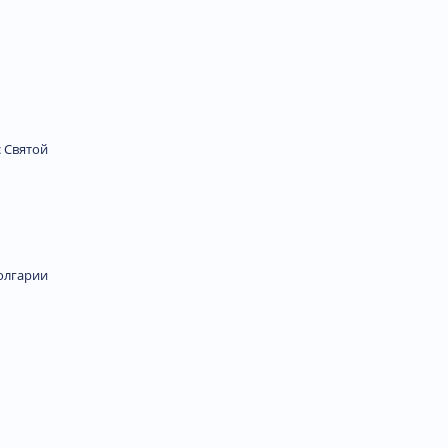
с
Святой
олгарии