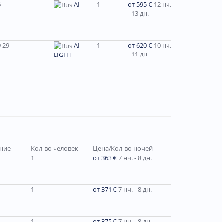
6
AI
1
от 595 €
12 нч.
- 13 дн.
 29
AI
1
от 620 €
10 нч.
- 11 дн.
LIGHT
ание
Кол-во человек
Цена/Кол-во ночей
1
от 363 €
7 нч. - 8 дн.
1
от 371 €
7 нч. - 8 дн.
1
от 375 €
7 нч. - 8 дн.