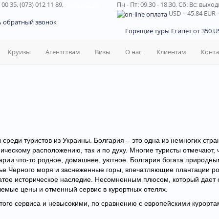
 00 35, (073) 012 11 89,
(067) 242 38
Пн - Пт: 09.30 - 18.30,
Сб: Вс: выхо
USD
= 45.84
EUR
=
ь обратный звонок
Горящие туры Египет от 350 US
Круизы
Агентствам
Визы
О нас
Клиентам
Конт
среди туристов из Украины. Болгария – это одна из немногих стра
фическому расположению, так и по духу. Многие туристы отмечают, 
гарии что-то родное, домашнее, уютное. Болгария богата природн
жье Черного моря и заснеженные горы, впечатляющие плантации ро
атое историческое наследие. Несомненным плюсом, который дает 
лемые цены и отменный сервис в курортных отеляx.
ого сервиса и невысокими, по сравнению с европейскими курорта