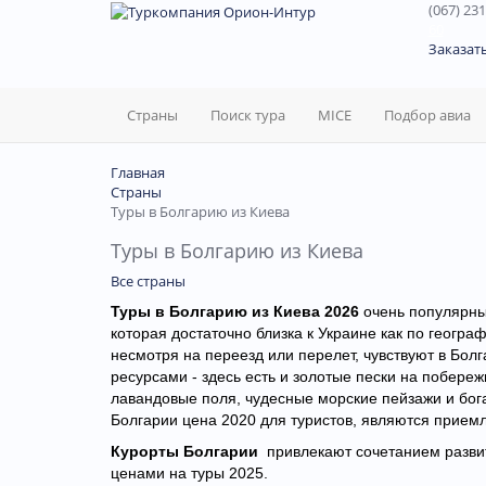
(067) 231
60
Заказат
Страны
Поиск тура
MICE
Подбор авиа
Главная
Страны
Туры в Болгарию из Киева
Туры в Болгарию из Киева
Все страны
Туры в Болгарию из Киева 2026
очень популярны 
которая достаточно близка к Украине как по геогра
несмотря на переезд или перелет, чувствуют в Бол
ресурсами - здесь есть и золотые пески на побере
лавандовые поля, чудесные морские пейзажи и бог
Болгарии цена 2020 для туристов, являются прием
Курорты Болгарии
привлекают сочетанием развит
ценами на туры 2025.