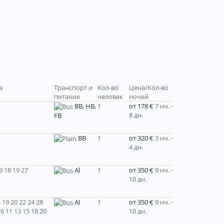
а
Транспорт и
Кол-во
Цена/Кол-во
питание
человек
ночей
BB, HB,
1
от 178 €
7 нч. -
8 дн.
FB
BB
1
от 320 €
3 нч. -
4 дн.
 18 19 27
Al
1
от 350 €
9 нч. -
10 дн.
19 20 22 24 28
AI
1
от 350 €
9 нч. -
6 11 13 15 18 20
10 дн.