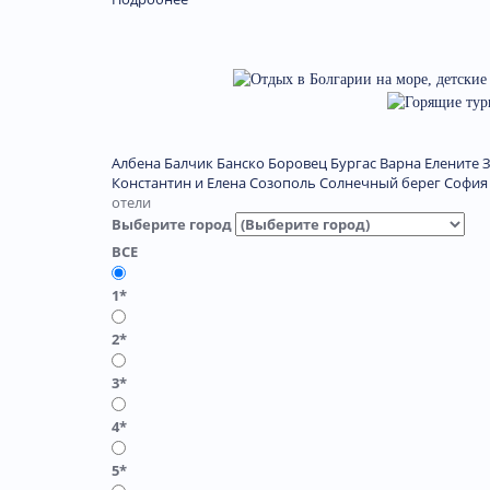
Албена
Балчик
Банско
Боровец
Бургас
Варна
Елените
Константин и Елена
Созополь
Солнечный берег
София
отели
Выберите город
ВСЕ
1*
2*
3*
4*
5*