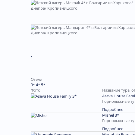
1
Отели
3*
4*
5*
Фото
Название тура, о
Aseva House Fami
Горнолыжные тур
Подробнее
Mishel 3*
Горнолыжные тур
Подробнее
Mountain Romanc