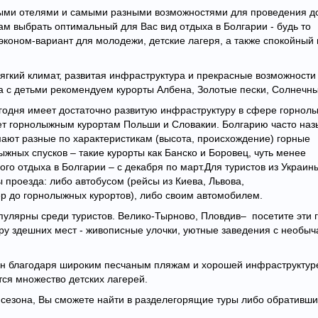
ными отелями и самыми разными возможностями для проведения до
м выбрать оптимальный для Вас вид отдыха в Болгарии - будь то
коном-вариант для молодежи, детские лагеря, а также спокойный 
гкий климат, развитая инфраструктура и прекрасные возможности
а с детьми рекомендуем курорты Албена, Золотые пески, Солнечны
егодня имеет достаточно развитую инфраструктуру в сфере горнол
ает горнолыжным курортам Польши и Словакии. Болгарию часто на
мают разные по характеристикам (высота, происхождение) горные
жных спусков – такие курорты как Банско и Боровец, чуть менее
го отдыха в Болгарии – с декабря по март.Для туристов из Украин
проезда: либо автобусом (рейсы из Киева, Львова,
р до горнолыжных курортов), либо своим автомобилем.
пулярны среди туристов. Велико-Тырново, Пловдив– посетите эти 
у здешних мест - живописные улочки, уютные заведения с необыч
ен благодаря широким песчаным пляжам и хорошей инфраструктур
тся множество детских лагерей.
 сезона, Вы сможете найти в разделегорящие туры либо обративши