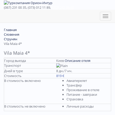
(067) 231 00 35, (073) 012 11 89,
(067) 242 38 60
Toggl
naviga
Главная
Словения
Струнян
Vila Maia 4*
Vila Maia 4*
Город выезда
Киев
Описание отеля
Транспорт
Дней в туре
8 дн./7 нч.
Стоимость
819 €
В стоимость включено
Авиаперелет
Трансфер
Проживание в отеле
Питание - завтраки
Страховка
В стоимость не включено
Личные расходы