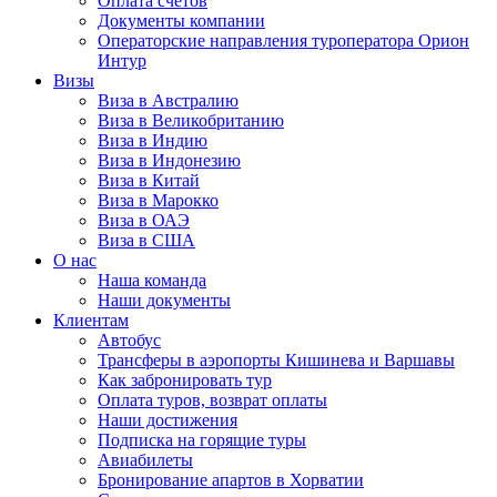
Оплата счётов
Документы компании
Операторские направления туроператора Орион
Интур
Визы
Виза в Австралию
Виза в Великобританию
Виза в Индию
Виза в Индонезию
Виза в Китай
Виза в Марокко
Виза в ОАЭ
Виза в США
О нас
Наша команда
Наши документы
Клиентам
Автобус
Трансферы в аэропорты Кишинева и Варшавы
Как забронировать тур
Оплата туров, возврат оплаты
Наши достижения
Подписка на горящие туры
Авиабилеты
Бронирование апартов в Хорватии