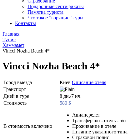
Страхование
Подарочные сертификаты
Памятка туриста
Что такое ”горящие” туры
Контакты
Главная
Тунис
Хаммамет
Vincci Nozha Beach 4*
Vincci Nozha Beach 4*
Город выезда
Киев
Описание отеля
Транспорт
Дней в туре
8 дн./7 нч.
Стоимость
580 $
Авиаперелет
Трансфер а/п - отель - а/п
В стоимость включено
Проживание в отеле
Питание указанного типа
Страховой полис