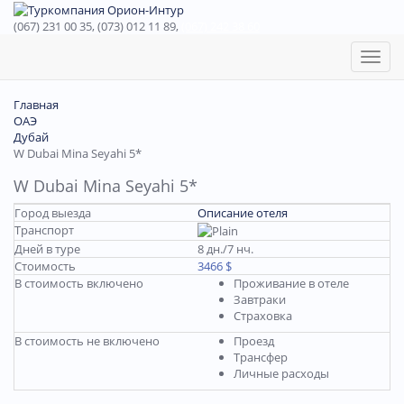
(067) 231 00 35, (073) 012 11 89,
(067) 242 38 60
Toggl
naviga
Главная
ОАЭ
Дубай
W Dubai Mina Seyahi 5*
W Dubai Mina Seyahi 5*
Город выезда
Описание отеля
Транспорт
Дней в туре
8 дн./7 нч.
Стоимость
3466 $
В стоимость включено
Проживание в отеле
Завтраки
Страховка
В стоимость не включено
Проезд
Трансфер
Личные расходы