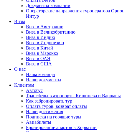
Оплата счётов
Документы компании
Операторские направления туроператора Орион
Интур
Визы
Виза в Австралию
Виза в Великобританию
Виза в Индию
Виза в Индонезию
Виза в Китай
Виза в Марокко
Виза в ОАЭ
Виза в США
О нас
Наша команда
Наши документы
Клиентам
Автобус
Трансферы в аэропорты Кишинева и Варшавы
Как забронировать тур
Оплата туров, возврат оплаты
Наши достижения
Подписка на горящие туры
Авиабилеты
Бронирование апартов в Хорватии