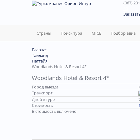
(067) 231
60
Заказат
Страны
Поиск тура
MICE
Подбор авиа
Главная
Таиланд
Паттайя
Woodlands Hotel & Resort 4*
Woodlands Hotel & Resort 4*
Город выезда
Транспорт
Дней в туре
Стоимость
В стоимость включено