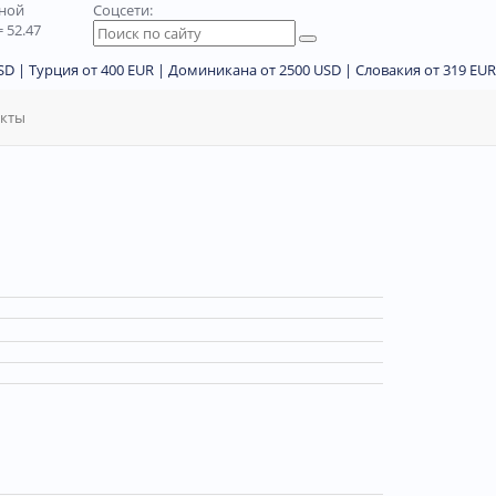
дной
Соцсети:
 52.47
D | Турция от 400 EUR | Доминикана от 2500 USD | Словакия от 319 EUR
акты