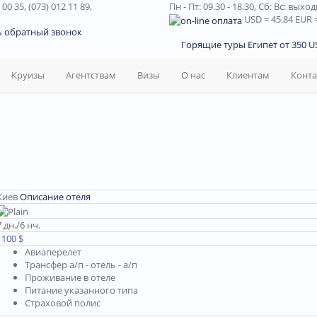
 00 35, (073) 012 11 89,
(067) 242 38
Пн - Пт: 09.30 - 18.30,
Сб: Вс: выхо
USD
= 45.84
EUR
=
ь обратный звонок
Горящие туры Египет от 350 US
Круизы
Агентствам
Визы
О нас
Клиентам
Конт
Киев
Описание отеля
7 дн./6 нч.
1100 $
Авиаперелет
Трансфер а/п - отель - а/п
Проживание в отеле
Питание указанного типа
Страховой полис