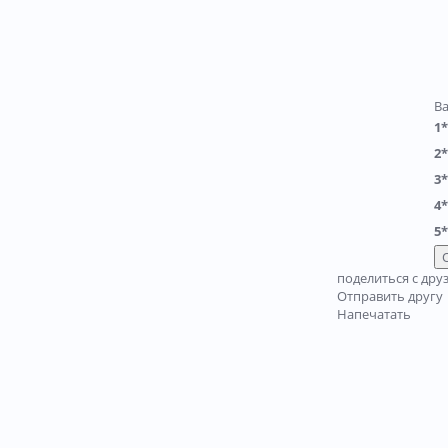
В
1*
2*
3*
4*
5*
поделиться с дру
Отправить другу
Напечатать