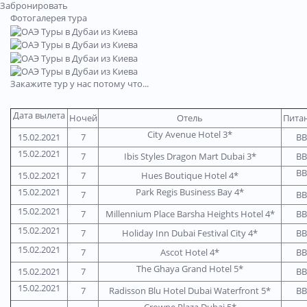
Забронировать
Фотогалерея тура
Закажите тур у нас потому что...
Дата вылета
Ночей
Отель
Пита
City Avenue Hotel 3*
15.02.2021
7
BB
15.02.2021
7
Ibis Styles Dragon Mart Dubai 3*
BB
BB
15.02.2021
7
Hues Boutique Hotel 4*
15.02.2021
Park Regis Business Bay 4*
7
BB
15.02.2021
7
Millennium Place Barsha Heights Hotel 4*
BB
15.02.2021
7
Holiday Inn Dubai Festival City 4*
BB
15.02.2021
7
Ascot Hotel 4*
BB
The Ghaya Grand Hotel 5*
15.02.2021
7
BB
15.02.2021
7
Radisson Blu Hotel Dubai Waterfront 5*
BB