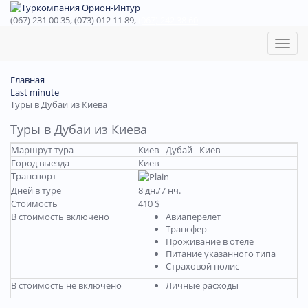
(067) 231 00 35, (073) 012 11 89,
(067) 242 38 60
Toggl
naviga
Главная
Last minute
Туры в Дубаи из Киева
Туры в Дубаи из Киева
Маршрут тура
Киев - Дубай - Киев
Город выезда
Киев
Транспорт
Дней в туре
8 дн./7 нч.
Стоимость
410 $
В стоимость включено
Авиаперелет
Трансфер
Проживание в отеле
Питание указанного типа
Страховой полис
В стоимость не включено
Личные расходы