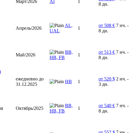
Март/2026
AI
1
8 дн.
AL,
от 508 €
7 нч. -
Апрель/2026
1
UAL
8 дн.
ВВ,
от 513 €
7 нч. -
Май/2026
1
HB, FB
8 дн.
я
ежедневно до
от 520 $
2 нч. -
НВ
1
31.12.2025
3 дн.
BB,
от 540 €
7 нч. -
ия
Октябрь/2025
1
HB, FB
8 дн.
от 557 $
7 нч. -