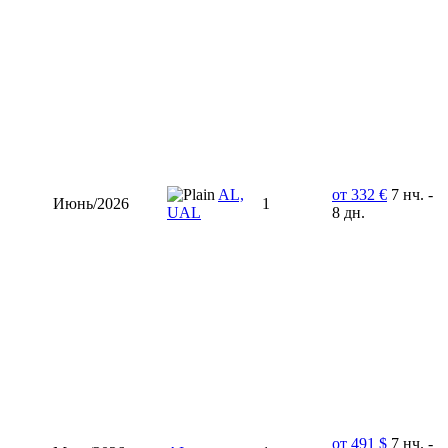
AL,
от 332 €
7 нч. -
Июнь/2026
1
UAL
8 дн.
от 491 $
7 нч. -