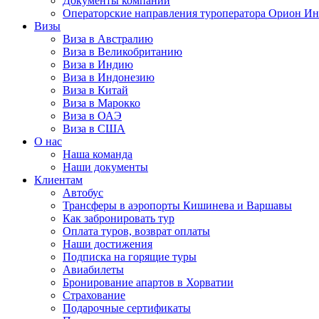
Документы компании
Операторские направления туроператора Орион Ин
Визы
Виза в Австралию
Виза в Великобританию
Виза в Индию
Виза в Индонезию
Виза в Китай
Виза в Марокко
Виза в ОАЭ
Виза в США
О нас
Наша команда
Наши документы
Клиентам
Автобус
Трансферы в аэропорты Кишинева и Варшавы
Как забронировать тур
Оплата туров, возврат оплаты
Наши достижения
Подписка на горящие туры
Авиабилеты
Бронирование апартов в Хорватии
Страхование
Подарочные сертификаты