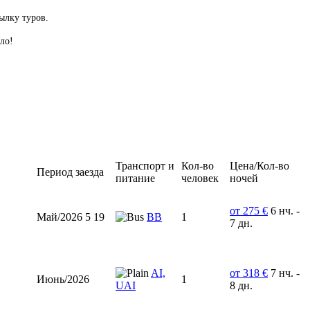
ылку туров.
ло!
Транспорт и
Кол-во
Цена/Кол-во
Период заезда
питание
человек
ночей
от 275 €
6 нч. -
Май/2026 5 19
BB
1
7 дн.
AI,
от 318 €
7 нч. -
Июнь/2026
1
UAI
8 дн.