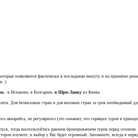
 которые появляются фактически в последнюю минуту и на принятие реше
и.:)
ию
, в Испанию, в Болгарию,
в Шри-Ланку
из Киева.
ылета. Для безвизовых стран и для визовых стран за срок необходимый дл
о авиарейса, не регулярного (это означает, что горящих туров в принц
т отпуск, тогда воспользуйтесь ранним бронированием туров перед сезоно
 сторон изучите, и выбор у Вас будет огромный. Запомните, всегда в пе