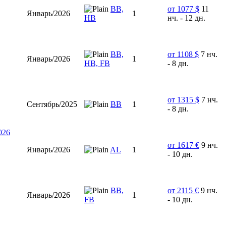
ВВ,
от 1077 $
11
Январь/2026
1
НВ
нч. - 12 дн.
BB,
от 1108 $
7 нч.
Январь/2026
1
HB, FB
- 8 дн.
от 1315 $
7 нч.
Сентябрь/2025
ВВ
1
- 8 дн.
026
от 1617 €
9 нч.
Январь/2026
AL
1
- 10 дн.
ВВ,
от 2115 €
9 нч.
Январь/2026
1
FB
- 10 дн.