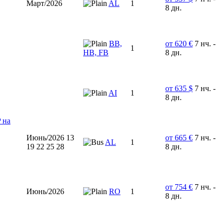
Март/2026
AL
1
8 дн.
BB,
от 620 €
7 нч. -
1
HB, FB
8 дн.
от 635 $
7 нч. -
AI
1
8 дн.
 на
Июнь/2026 13
от 665 €
7 нч. -
AL
1
19 22 25 28
8 дн.
от 754 €
7 нч. -
Июнь/2026
RO
1
8 дн.