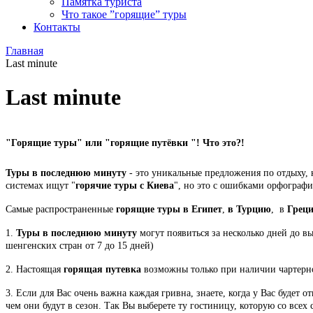
Памятка туриста
Что такое ”горящие” туры
Контакты
Главная
Last minute
Last minute
"Горящие туры"
или "горящие путёвки "! Что это?!
Туры в последнюю минуту
- это уникальные предложения по отдыху,
системах ищут "
горячие туры с Киева
", но это с ошибками орфографи
Самые распространенные
горящие туры в Египет
,
в Турцию
, в
Грец
1.
Туры в последнюю минуту
могут появиться за несколько дней до в
шенгенских стран от 7 до 15 дней)
2. Настоящая
горящая путевка
возможны только при наличии чартерног
3. Если для Вас очень важна каждая гривна, знаете, когда у Вас буде
чем они будут в сезон. Так Вы выберете ту гостиницу, которую со всех