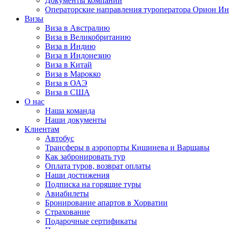
Документы компании
Операторские направления туроператора Орион Ин
Визы
Виза в Австралию
Виза в Великобританию
Виза в Индию
Виза в Индонезию
Виза в Китай
Виза в Марокко
Виза в ОАЭ
Виза в США
О нас
Наша команда
Наши документы
Клиентам
Автобус
Трансферы в аэропорты Кишинева и Варшавы
Как забронировать тур
Оплата туров, возврат оплаты
Наши достижения
Подписка на горящие туры
Авиабилеты
Бронирование апартов в Хорватии
Страхование
Подарочные сертификаты