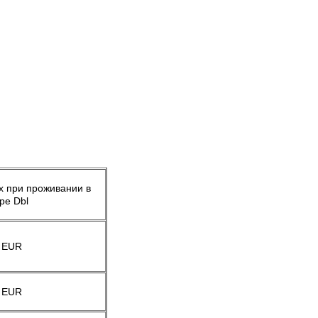
х при проживании в
ре Dbl
 EUR
 EUR