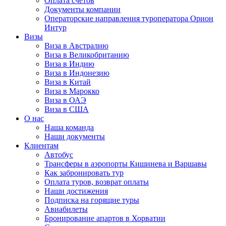
Оплата счётов
Документы компании
Операторские направления туроператора Орион
Интур
Визы
Виза в Австралию
Виза в Великобританию
Виза в Индию
Виза в Индонезию
Виза в Китай
Виза в Марокко
Виза в ОАЭ
Виза в США
О нас
Наша команда
Наши документы
Клиентам
Автобус
Трансферы в аэропорты Кишинева и Варшавы
Как забронировать тур
Оплата туров, возврат оплаты
Наши достижения
Подписка на горящие туры
Авиабилеты
Бронирование апартов в Хорватии