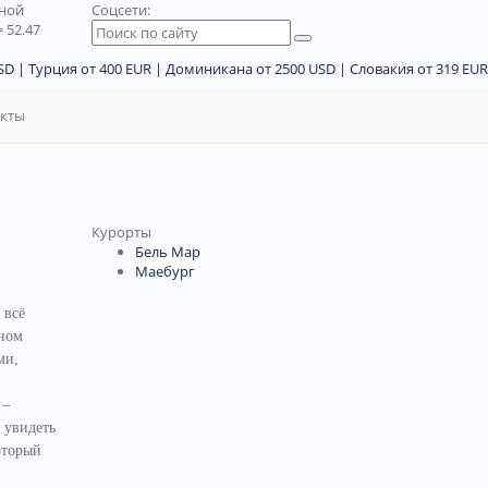
дной
Соцсети:
 52.47
D | Турция от 400 EUR | Доминикана от 2500 USD | Словакия от 319 EUR
акты
Курорты
Бель Мар
Маебург
 всё
нном
ми,
,
 –
 увидеть
оторый