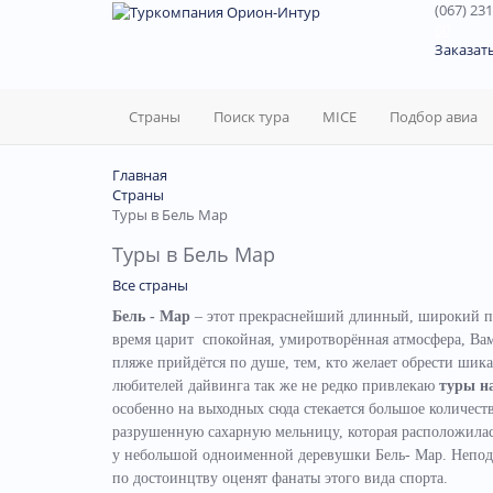
(067) 231
60
Заказат
Страны
Поиск тура
MICE
Подбор авиа
Главная
Страны
Туры в Бель Мар
Туры в Бель Мар
Все страны
Бель - Мар
– этот прекраснейший длинный, широкий пл
время царит спокойная, умиротворённая атмосфера, Вам
пляже прийдётся по душе, тем, кто желает обрести шик
любителей дайвинга так же не редко привлекаю
туры н
особенно на выходных сюда стекается большое количест
разрушенную сахарную мельницу, которая расположилас
у небольшой одноименной деревушки Бель- Мар. Непода
по достоинцтву оценят фанаты этого вида спорта.