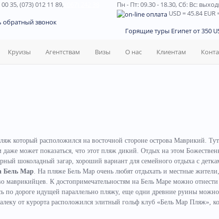
 00 35, (073) 012 11 89,
(067) 242 38
Пн - Пт: 09.30 - 18.30,
Сб: Вс: выхо
USD
= 45.84
EUR
=
ь обратный звонок
Горящие туры Египет от 350 US
Круизы
Агентствам
Визы
О нас
Клиентам
Конт
яж который расположился на восточной стороне острова Маврикий. Тут
 даже может показаться, что этот пляж дикий. Отдых на этом Божестве
арный шоколадный загар, хороший вариант для семейного отдыха с детка
а Бель Мар
. На пляже Бель Мар очень любят отдыхать и местные жители
во маврикийцев. К достопримечательностям на Бель Маре можно отнести
ь по дороге идущей параллельно пляжу, еще одни древние руины можно
леку от курорта расположился элитный гольф клуб «Бель Мар Пляж», к