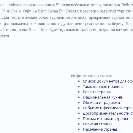
оль побережья расположились 5* фешенебельные отели, такие как Belle 
age 5* и One & Only Le Saint Geran 5*. Отеля с прекрасно развитой туристи
 Для тех, кто желает более уединённого отдыха, прекрасным вариантом 
ми. расположены в живописном саду или непосредственно на берегу. Для
 месяц, пляж Бель - Мар будет идеальным выбором, отдых на которм о
амяти.
Информация о стране
Список документов для о
Таможенные правила
Валюта страны
Национальная кухня
Обычаи и традиции
События и фестивали стра
Достопримечательности с
Погода и климат страны
Религия страны
Население страны