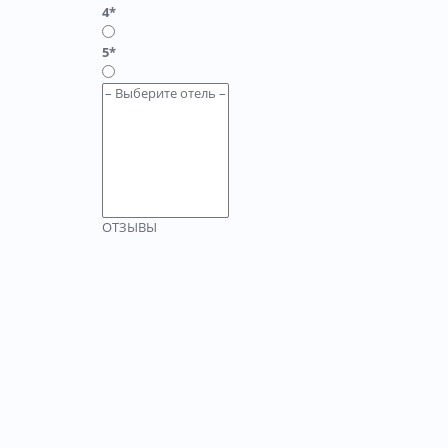
4*
5*
ОТЗЫВЫ