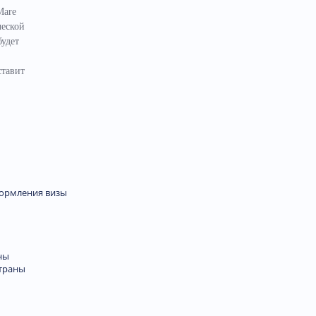
Mare
ческой
будет
ставит
формления визы
ны
траны