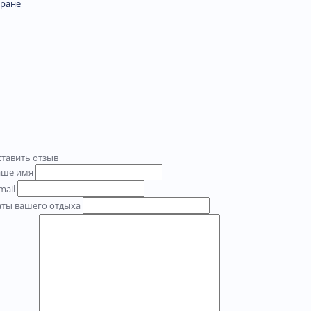
тране
тавить отзыв
аше имя
mail
аты вашего отдыха