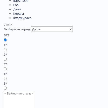
Варанаси
Гоа
Дели
Керала
Кхаджурахо
отели
Выберите город
ВСЕ
1*
2*
3*
4*
5*