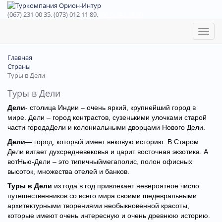
(067) 231 00 35, (073) 012 11 89,
(067) 242 38 60
Toggl
naviga
Главная
Страны
Туры в Дели
Туры в Дели
Дели
- столица Индии – очень яркий, крупнейший город в
мире. Дели – город контрастов, сузенькими улочками старой
части городаДели и колониальными дворцами Нового Дели.
Дели
— город, который имеет вековую историю. В Старом
Дели витает духсредневековья и царит восточная экзотика. А
вотНью-Дели – это типичныймегаполис, полон офисных
высоток, множества отелей и банков.
Туры в Дели
из года в год привлекает невероятное число
путешественников со всего мира своими шедевральными
архитектурными творениями необыкновенной красоты,
которые имеют очень интересную и очень древнюю историю.