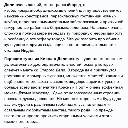
Дели
очень давний, многогранныйгород, с
изобилиемразнообразныхразвлечений для путешественников,
изысканныхресторанов, первоклассных гостинници ночных
клубов, переполненымиместными забегаловками и привычной
вычурностью районов с беднымнаселением. На словах очень
сложно в полной мере передать ту природную необычайность
и особенную атмосферу города. Что уж говорить про обилие
культурных и других выдающихся достопримечательностях
столицы Индии.
Горящие туры из Киева в Дели
влекут туристов множеством
увлекательных достопримечательностей, осмотр которых
следует начать со Старого Дели. В городе вам приглянутся
роскошные мраморные дворцы, множество мечетей, храмов и
ещё очень много захватывающих шедевров архитектуры, но
больше всего вас впечатлит Красный Порт – очень эффектная
мечеть Джами Масджид . Даже от нововозведенных строений
повевает духом древности. Не менее интересными будут для
вас экскурсии к различным гробницам, усыпальницам и
остальным любопытным местам, такого рода. Но прежде
всего стоит просто пройтись старинными улочками этого
сказочного города.