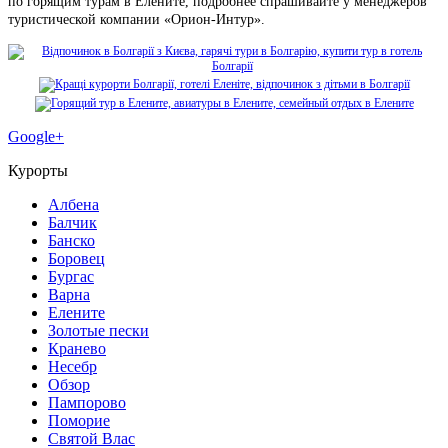
по горящим турам в Елените, подробнее спрашивайте у менеджеров
туристической компании «Орион-Интур».
Google+
Курорты
Албена
Балчик
Банско
Боровец
Бургас
Варна
Елените
Золотые пески
Кранево
Несебр
Обзор
Пампорово
Поморие
Святой Влас