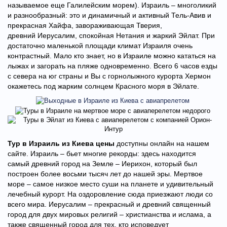
называемое еще Галилейским морем). Израиль – многоликий
и разнообразный: это и динамичный и активный Тель-Авив
и
прекрасная
Хайфа, завораживающая Тверия
,
древний
Иерусалим
, спокойная
Нетания
и жаркий
Эйлат
. При
достаточно маленькой площади климат Израиля очень
контрастный. Мало кто знает, но в Израиле можно кататься на
лыжах и загорать на пляже одновременно. Всего 6 часов езды
с севера на юг страны и Вы с горнолыжного курорта Хермон
окажетесь под жарким солнцем Красного моря в Эйлате.
Тур в
Израиль из Киева цены
доступны онлайн на нашем
сайте. Израиль – бьет многие рекорды: здесь находится
самый древний город на Земле – Иерихон, который был
построен более восьми тысяч лет до нашей эры.
Мертвое
море – самое низкое место суши на планете и удивительный
лечебный курорт. На оздоровление сюда приезжают люди со
всего мира. Иерусалим – прекрасный и древний священный
город для двух мировых религий – христианства и ислама, а
также священный город для тех, кто исповедует