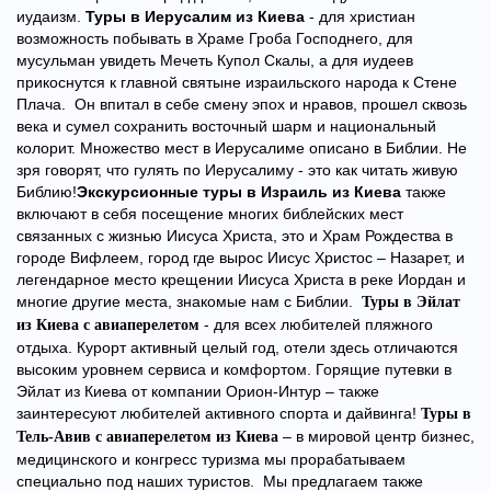
иудаизм.
Туры в Иерусалим из Киева
- для христиан
возможность побывать в Храме Гроба Господнего, для
мусульман увидеть Мечеть Купол Скалы, а для иудеев
прикоснутся к главной святыне израильского народа к Стене
Плача. Он впитал в себе смену эпох и нравов, прошел сквозь
века и сумел сохранить восточный шарм и национальный
колорит. Множество мест в Иерусалиме описано в Библии. Не
зря говорят, что гулять по Иерусалиму - это как читать живую
Библию!
Экскурсионные туры в Израиль из Киева
также
включают в себя посещение многих библейских мест
связанных с жизнью Иисуса Христа, это и Храм Рождества в
городе Вифлеем, город где вырос Иисус Христос –
Назарет, и
легендарное место крещении Иисуса Христа в реке Иордан и
многие другие места, знакомые нам с Библии.
Туры в Эйлат
- для всех любителей пляжного
из Киева с авиаперелетом
отдыха. Курорт активный целый год, отели здесь отличаются
высоким уровнем сервиса и комфортом. Горящие путевки в
Эйлат из Киева от компании Орион-Интур – также
заинтересуют любителей активного спорта и дайвинга!
Туры в
– в мировой центр бизнес,
Тель-Авив с авиаперелетом из Киева
медицинского и конгресс туризма мы прорабатываем
специально под наших туристов. Мы предлагаем также