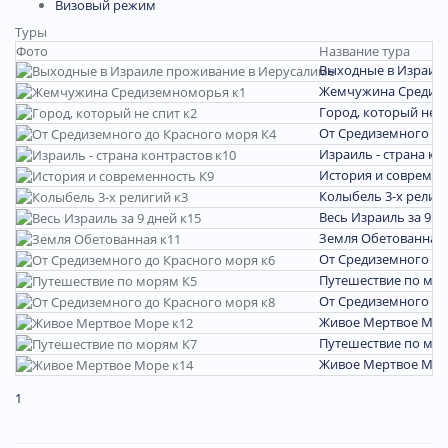
Визовый режим
Туры
Фото
Название тура
Выходные в Израил
Жемчужина Средиз
Город, который не с
От Средиземного до
Израиль - страна ко
История и современ
Колыбель 3-х религи
Весь Израиль за 9 д
Земля Обетованная 
От Средиземного до
Путешествие по мо
От Средиземного до
Живое Мертвое Мор
Путешествие по мо
Живое Мертвое Мор
1