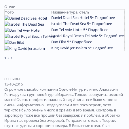
Отели
Фото
Название тура, отель
Пе
Daniel Dead Sea Hotel 5*
Подробнее
Ма
Isrotel The Dead Sea 5*
Подробнее
Ма
Dan Tel Aviv Hotel 5*
Подробнее
Ма
Isrotel Royal Beach Tel-Aviv 5*
Подробнее
Ма
Dan Eilat 5*
Подробнее
Ма
King David Jerusalem 5*
Подробнее
Ма
1
2
3
ОТЗЫВЫ
13-10-2016
Огромное спасибо компании Орион-Интур и лично Анастасии
Гончарук за групповой тур в Израиль. Только вернулись, эмоций
масса! Очень профессиональный гид Ирина, все было четко и
очень информативно. Везде успели и все посмотрели, хотя
туристов было очень много в храмах в это время. Контроль в
аэропорту тоже все прошли без задержек и проблем, а обратно
Ирина нас провела без очередей. Понравился отель в Тверии,
вкусные удины и хорошие номера. В Вифлееме отель был