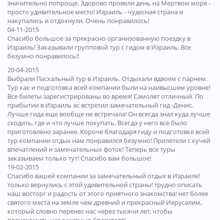
значительно попроще. Здорово провели день на Мертвом море -
просто удивительное место! Израиль - чудесная страна и
накупались и отдохнули. Очень понравилось!
04-11-2015
Спасибо большое за прекрасно организованную поездку в
Израиль! Заказывали групповой тур с гидом в Израиль. Все
безумно понравилось!!
20-04-2015
Выбрали Пасхальный тур в Израиль. Отдыхали вдвоем с парнем.
Тур как и подготовка всей компании были на наивысшем уровне!
Все билеты зарегистрированы во время! Самолет отличный. По
прибытии в Израиль ас встретил замечательный гид -Денис.
Лучше гида еще вообще не встречала! Он всегда знал куда лучше
сходить, где и что лучше покупать. Всегда у него все было
приготовлено заранее. Короче благодаря гиду и подготовке всей
тур компании отдых нам понравился безумно! Прилетели с кучей
впечатлений и замечательных фоток! Теперь все туры
заказываем только тут! Спасибо вам большое!
19-02-2015
Спасибо вашей компании за замечательный отдых в Израиле!
только вернулись с этой удивительной страны! трудно описать
наш восторг и радость от этого приятного знакомства! нет более
святого места на земле чем древний и прекрасный Иерусалим,
который словно перенес нас через тысячи лет, чтобы
познакомить нас с жизнью Спасителя!