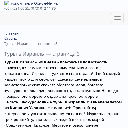
(067) 231 00 35, (073) 012 11 89,
(067) 242 38 60
Toggl
naviga
Главная
Страны
Туры в Израиль — страница 3
Туры в Израиль — страница 3
Туры в Израиль из Киева
- прекрасная возможность
прикоснутся самым сокровенным святыням всего
христианства! Израиль – удивительная страна! В ней каждый
найдет что-то для себя: от чудесных целительных и
косметологических свойств Мертвого моря, богатого
культурного наследия, активного отдыха в пустыне Негев до
прекрасного морского отдыха на Красном море в
Эйлате.
Экскурсионные
туры в Израиль с авиаперелётом
из Киева из Украины
с компанией Орион-Интур –
интересное и увлекательное путешествие! Израиль - страна
трех религий, удивительных людей и четырех морей
(Средиземное, Красное, Мертвое и озеро Кинерет